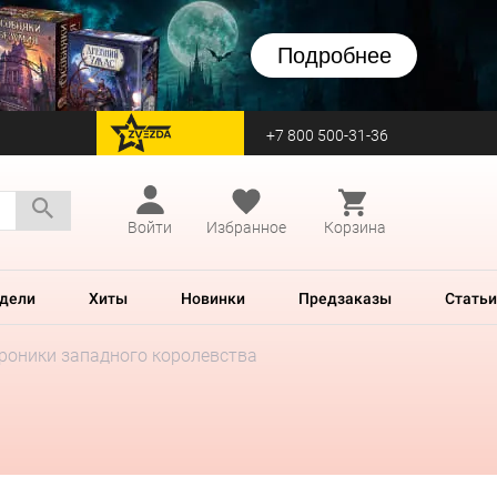
Подробнее
+7 800 500-31-36
перейти на Zvezda
Войти
Избранное
Корзина
дели
Хиты
Новинки
Предзаказы
Статьи
роники западного королевства