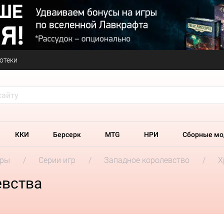
отеки
ККИ
Берсерк
MTG
НРИ
Сборные мо
гры
Серии игр
Западное королевство
Х
евства