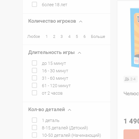
более 18 лет
Количество игроков
Любое
1
2
3
4
5
6
Больше
Длительность игры
до 15 минут
16 - 30 минут
31 - 60 минут
2-4
61 - 120 минут
от 2 часов
Челюс
Кол-во деталей
1 49
1 деталь
8-15 деталей (Детский)
10-50 деталей (Начинающий)