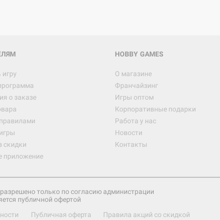
ЕЛЯМ
HOBBY GAMES
 игру
О магазине
программа
Франчайзинг
я о заказе
Игры оптом
овара
Корпоративные подарки
 правилами
Работа у нас
игры
Новости
з скидки
Контакты
е приложение
разрешено только по согласию администрации
яется публичной офертой
ности
Публичная оферта
Правила акций со скидкой