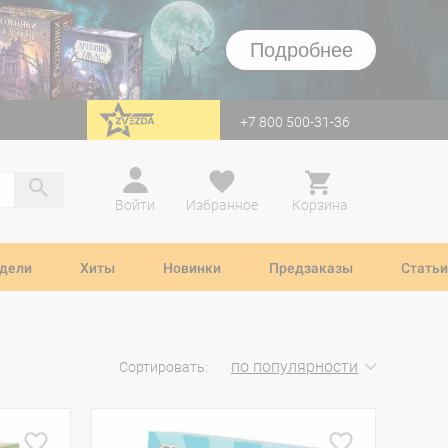
Подробнее
+7 800 500-31-36
перейти на Zvezda
Войти
Избранное
Корзина
дели
Хиты
Новинки
Предзаказы
Статьи
по популярности
Сортировать: