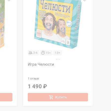
2-4
15+
13+
Игра Челюсти
1 отзыв
1 490 ₽
Купить