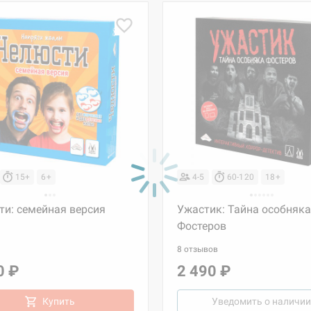
15+
6+
4-5
60-120
18+
ти: семейная версия
Ужастик: Тайна особняка
Фостеров
8 отзывов
0 ₽
2 490 ₽
Купить
Уведомить о наличии