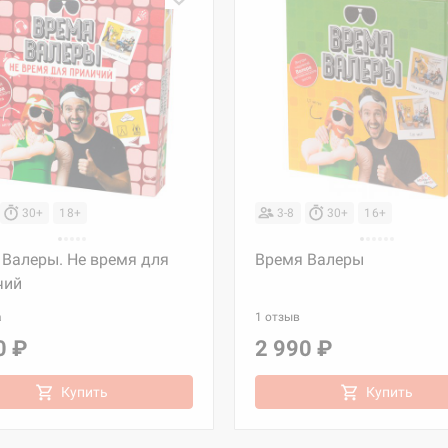
30+
18+
3-8
30+
16+
 Валеры. Не время для
Время Валеры
чий
а
1 отзыв
0 ₽
2 990 ₽
Купить
Купить