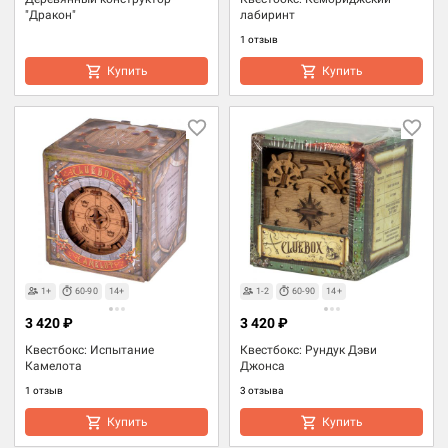
"Дракон"
лабиринт
1 отзыв
Купить
Купить
1+
60-90
14+
1-2
60-90
14+
3 420 ₽
3 420 ₽
Квестбокс: Испытание
Квестбокс: Рундук Дэви
Камелота
Джонса
1 отзыв
3 отзыва
Купить
Купить