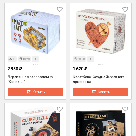
1+
10-20
14+
60-90
14+
2 950 ₽
1 620 ₽
Деревянная головоломка
Квестбокс: Сердце Железного
"Копилка"
дровосека
Купить
Купить