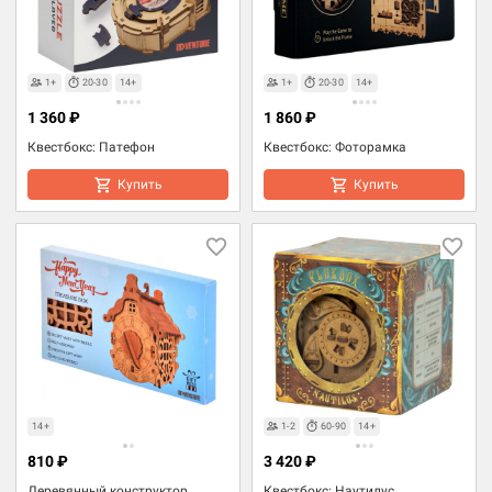
1+
20-30
14+
1+
20-30
14+
1 360 ₽
1 860 ₽
Квестбокс: Патефон
Квестбокс: Фоторамка
Купить
Купить
14+
1-2
60-90
14+
810 ₽
3 420 ₽
Деревянный конструктор
Квестбокс: Наутилус