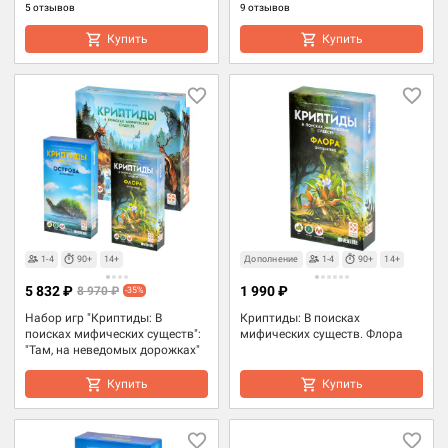
5 отзывов
9 отзывов
Купить
Купить
1-4
90+
14+
Дополнение
1-4
90+
14+
5 832 ₽
1 990 ₽
8 970 ₽
-35%
Набор игр "Криптиды: В
Криптиды: В поисках
поисках мифических существ":
мифических существ. Флора
"Там, на неведомых дорожках"
Купить
Купить