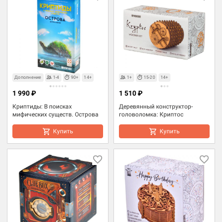
Дополнение
1-4
90+
14+
1+
15-20
14+
1 990 ₽
1 510 ₽
Криптиды: В поисках
Деревянный конструктор-
мифических существ. Острова
головоломка: Криптос
Купить
Купить