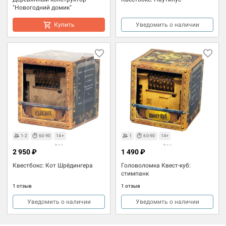
"Новогодний домик"
Купить
Уведомить о наличии
1-2
60-90
14+
1
60-90
14+
2 950 ₽
1 490 ₽
Квестбокс: Кот Шрёдингера
Головоломка Квест-куб:
стимпанк
1 отзыв
1 отзыв
Уведомить о наличии
Уведомить о наличии