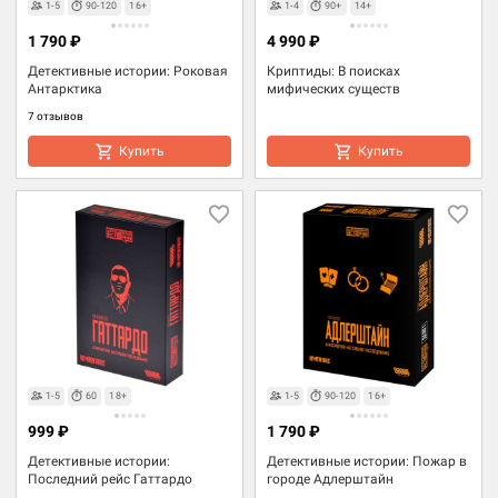
1-5
90-120
16+
1-4
90+
14+
1 790 ₽
4 990 ₽
Детективные истории: Роковая
Криптиды: В поисках
Антарктика
мифических существ
7 отзывов
Купить
Купить
1-5
60
18+
1-5
90-120
16+
999 ₽
1 790 ₽
Детективные истории:
Детективные истории: Пожар в
Последний рейс Гаттардо
городе Адлерштайн