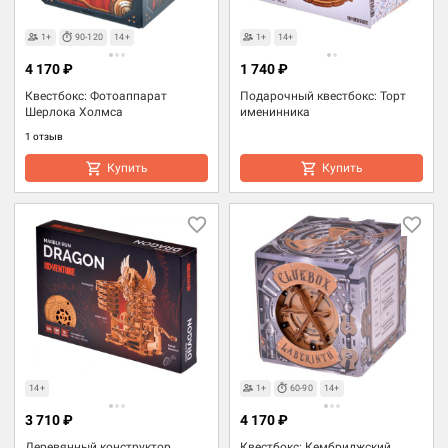
1+
90-120
14+
1+
14+
4 170 ₽
1 740 ₽
Квестбокс: Фотоаппарат
Подарочный квестбокс: Торт
Шерлока Холмса
именинника
1 отзыв
Купить
Купить
14+
1+
60-90
14+
3 710 ₽
4 170 ₽
Деревянный конструктор
Квестбокс: Кембриджский