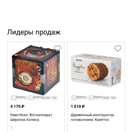
Лидеры продаж
1
90-120
14+
1
15-20
14+
4 170 ₽
1 510 ₽
Квестбокс: Фотоаппарат
Деревянный конструктор-
Шерлока Холмса
головоломка: Криптос
1