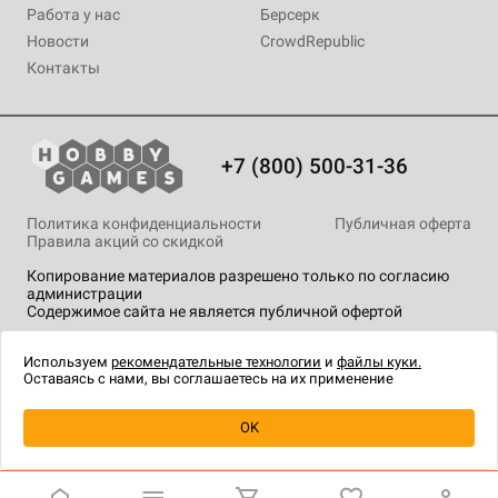
Работа у нас
Берсерк
Новости
CrowdRepublic
Контакты
+7 (800) 500-31-36
Политика конфиденциальности
Публичная оферта
Правила акций со скидкой
Копирование материалов разрешено только по согласию
администрации
Содержимое сайта не является публичной офертой
На сайте Hobby Games применяются
рекомендательные
технологии
.
Используем
рекомендательные технологии
и
файлы куки.
Оставаясь с нами, вы соглашаетесь на их применение
Уведомить о наличии
OK