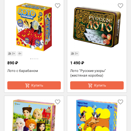
2+
4+
2+
890 ₽
1 490 ₽
Лото с барабаном
Лото "Русские узоры"
(жестяная коробка)
Купить
Купить