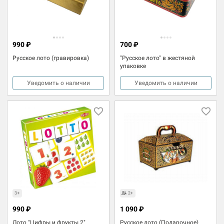
990 ₽
700 ₽
Русское лото (гравировка)
"Русское лото" в жестяной
упаковке
Уведомить о наличии
Уведомить о наличии
3+
2+
990 ₽
1 090 ₽
Лото "Цифры и фрукты 2"
Русское лото (Подарочное)