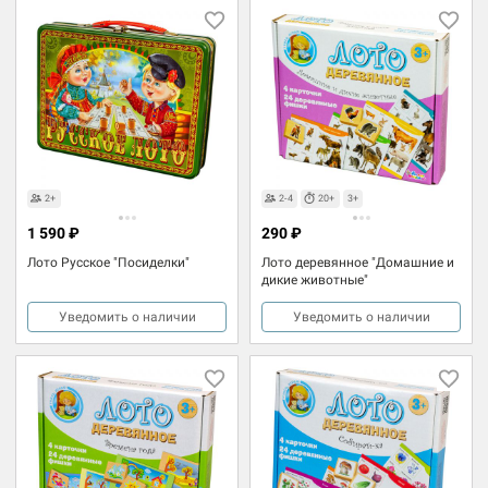
2+
2-4
20+
3+
1 590 ₽
290 ₽
Лото Русское "Посиделки"
Лото деревянное "Домашние и
дикие животные"
Уведомить о наличии
Уведомить о наличии