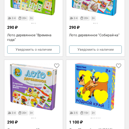
2-4
20+
3+
2-4
20+
3+
290 ₽
290 ₽
Лото деревянное "Времена
Лото деревянное "Собирай-ка"
года"
Уведомить о наличии
Уведомить о наличии
2-4
20+
3+
2-5
15+
2+
290 ₽
1 100 ₽