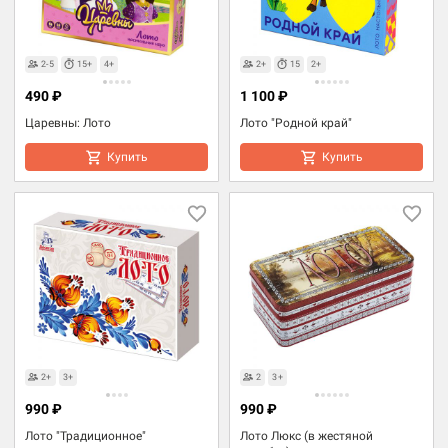
2-5
15+
4+
2+
15
2+
490 ₽
1 100 ₽
Царевны: Лото
Лото "Родной край"
Купить
Купить
2+
3+
2
3+
990 ₽
990 ₽
Лото "Традиционное"
Лото Люкс (в жестяной