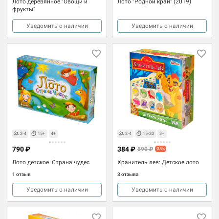
Лото деревянное "Овощи и
Лото "Родной край" (2019)
фрукты"
Уведомить о наличии
Уведомить о наличии
2-4
15+
4+
2-4
15-20
3+
790 ₽
384 ₽
590 ₽
-35%
Лото детское. Страна чудес
Хранитель лев: Детское лото
1 отзыв
3 отзыва
Уведомить о наличии
Уведомить о наличии