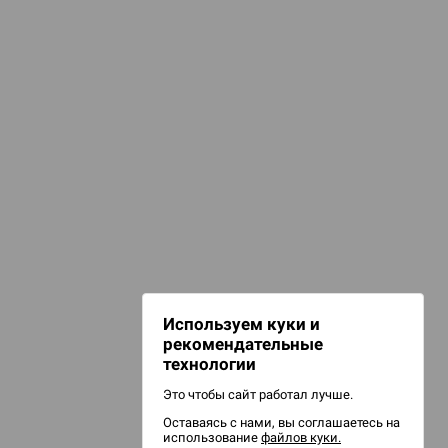
КАТЕГОРИИ
Карты
емейные игры
игурки и сувениры
НАШИ ПРОЕКТЫ
Hobby World
Игрокон
Warforge
Мир фантастики
Используем куки и
Берсерк
рекомендательные
CrowdRepublic
технологии
Это чтобы сайт работал лучше.
Оставаясь с нами, вы соглашаетесь на
использование
файлов куки.