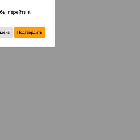
Код товара: 75081
обы перейти к
150 ₽
до 15
бонусов на следующие покупки
тмена
Подтвердить
Уведомить о наличии
В избранное