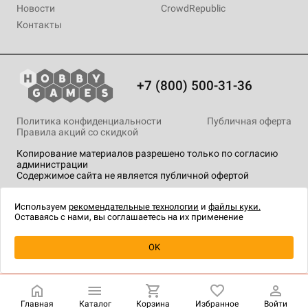
Новости
CrowdRepublic
Контакты
+7 (800) 500-31-36
Политика конфиденциальности
Публичная оферта
Правила акций со скидкой
Копирование материалов разрешено только по согласию
администрации
Содержимое сайта не является публичной офертой
На сайте Hobby Games применяются
рекомендательные
технологии
.
Используем
рекомендательные технологии
и
файлы куки.
Оставаясь с нами, вы соглашаетесь на их применение
Уведомить о наличии
OK
Главная
Каталог
Корзина
Избранное
Войти