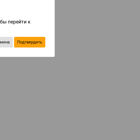
Код товара: 31040
2 490 ₽
обы перейти к
до 249
бонусов на следующие покупки
тмена
Подтвердить
Уведомить о наличии
В избранное