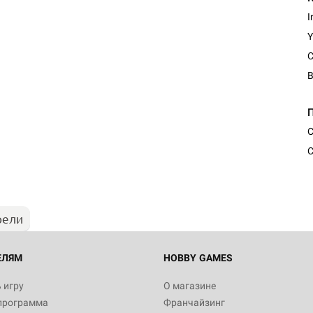
I
Y
С
С
рели
ЕЛЯМ
HOBBY GAMES
 игру
О магазине
программа
Франчайзинг