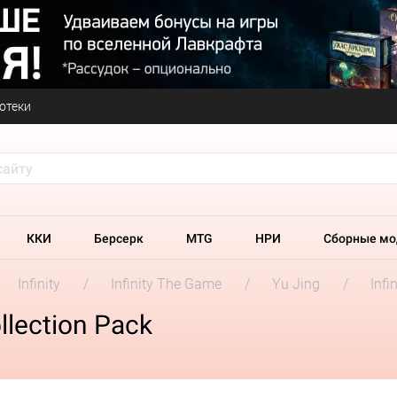
отеки
ККИ
Берсерк
MTG
НРИ
Сборные мо
Infinity
Infinity The Game
Yu Jing
Infi
llection Pack