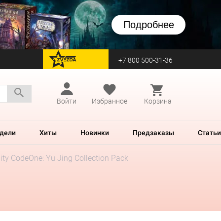
Подробнее
+7 800 500-31-36
перейти на Zvezda
Войти
Избранное
Корзина
дели
Хиты
Новинки
Предзаказы
Статьи
nity CodeOne: Yu Jing Collection Pack