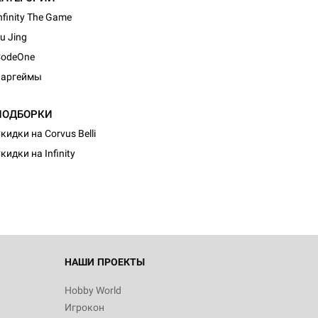
nfinity The Game
u Jing
CodeOne
Варгеймы
ПОДБОРКИ
кидки на Corvus Belli
кидки на Infinity
НАШИ ПРОЕКТЫ
Hobby World
Игрокон