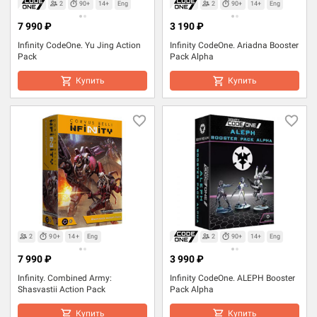
2
90+
14+
Eng
2
90+
14+
Eng
7 990 ₽
3 190 ₽
Infinity CodeOne. Yu Jing Action
Infinity CodeOne. Ariadna Booster
Pack
Pack Alpha
Купить
Купить
2
90+
14+
Eng
2
90+
14+
Eng
7 990 ₽
3 990 ₽
Infinity. Combined Army:
Infinity CodeOne. ALEPH Booster
Shasvastii Action Pack
Pack Alpha
Купить
Купить