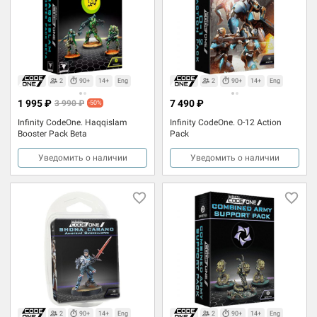
2
90+
14+
Eng
2
90+
14+
Eng
1 995 ₽
7 490 ₽
3 990 ₽
-50%
Infinity CodeOne. Haqqislam
Infinity CodeOne. O-12 Action
Booster Pack Beta
Pack
Уведомить о наличии
Уведомить о наличии
2
90+
14+
Eng
2
90+
14+
Eng