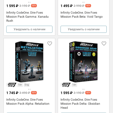
1 595 ₽
1 495 ₽
3 190 ₽
2 990 ₽
-50%
-50%
Infinity CodeOne. Dire Foes
Infinity CodeOne. Dire Foes
Mission Pack Gamma: Xanadu
Mission Pack Beta: Void Tango
Rush
Уведомить о наличии
Уведомить о наличии
14+
Eng
14+
1 745 ₽
1 595 ₽
3 490 ₽
3 190 ₽
-50%
-50%
Infinity CodeOne. Dire Foes
Infinity CodeOne. Dire Foes
Mission Pack Alpha: Retaliation
Mission Pack Delta: Obsidian
Head