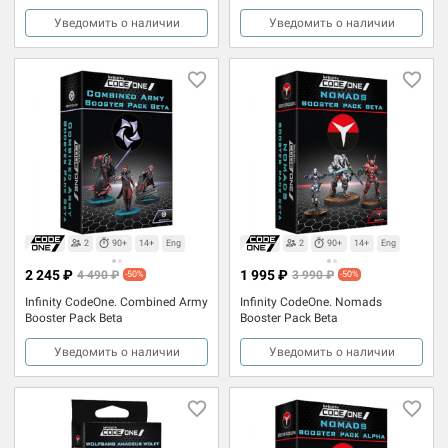
Уведомить о наличии
Уведомить о наличии
2
90+
14+
Eng
2
90+
14+
Eng
2 245 ₽
1 995 ₽
4 490 ₽
3 990 ₽
-50%
-50%
Infinity CodeOne. Combined Army
Infinity CodeOne. Nomads
Booster Pack Beta
Booster Pack Beta
Уведомить о наличии
Уведомить о наличии