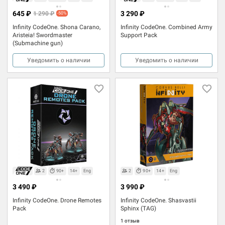
645 ₽
3 290 ₽
1 290 ₽
-50%
Infinity CodeOne. Shona Carano,
Infinity CodeOne. Combined Army
Aristeia! Swordmaster
Support Pack
(Submachine gun)
Уведомить о наличии
Уведомить о наличии
2
90+
14+
Eng
2
90+
14+
Eng
3 490 ₽
3 990 ₽
Infinity CodeOne. Drone Remotes
Infinity CodeOne. Shasvastii
Pack
Sphinx (TAG)
1 отзыв