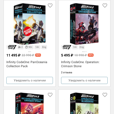
2
90+
14+
Eng
14+
Eng
11 495 ₽
5 495 ₽
22 990 ₽
10 990 ₽
-50%
-50%
Infinity CodeOne: PanOceania
Infinity CodeOne. Operation:
Collection Pack
Crimson Stone
2 отзыва
Уведомить о наличии
Уведомить о наличии