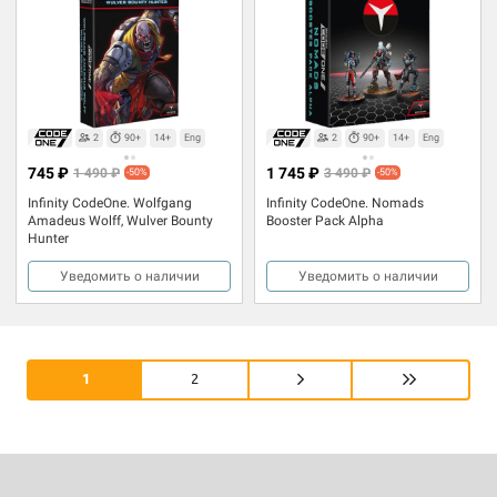
2
90+
14+
Eng
2
90+
14+
Eng
745 ₽
1 745 ₽
1 490 ₽
3 490 ₽
-50%
-50%
Infinity CodeOne. Wolfgang
Infinity CodeOne. Nomads
Amadeus Wolff, Wulver Bounty
Booster Pack Alpha
Hunter
Уведомить о наличии
Уведомить о наличии
1
2