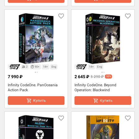
2
90+
14+
Eng
14+
Eng
7 990 ₽
2 645 ₽
5 290 ₽
-50%
Infinity CodeOne. PanOceania
Infinity CodeOne. Beyond
Action Pack
Operation: Blackwind
Купить
Купить