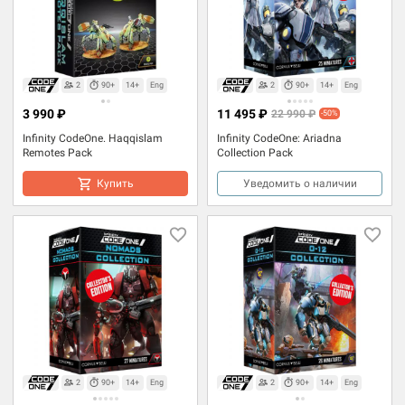
2
90+
14+
Eng
2
90+
14+
Eng
3 990 ₽
11 495 ₽
22 990 ₽
-50%
Infinity CodeOne. Haqqislam
Infinity CodeOne: Ariadna
Remotes Pack
Collection Pack
Купить
Уведомить о наличии
2
90+
14+
Eng
2
90+
14+
Eng