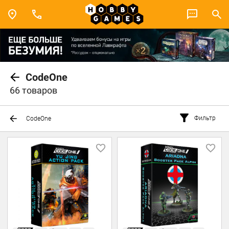
CodeOne
66 товаров
Фильтр
CodeOne