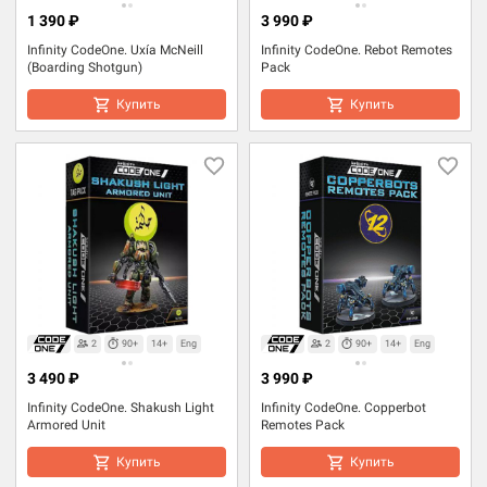
1 390 ₽
3 990 ₽
Infinity CodeOne. Uxía McNeill
Infinity CodeOne. Rebot Remotes
(Boarding Shotgun)
Pack
Купить
Купить
2
90+
14+
Eng
2
90+
14+
Eng
3 490 ₽
3 990 ₽
Infinity CodeOne. Shakush Light
Infinity CodeOne. Copperbot
Armored Unit
Remotes Pack
Купить
Купить