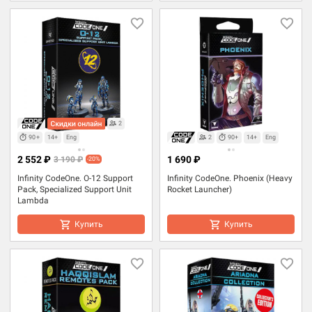
2
90+
14+
Eng
2
90+
14+
Eng
2 552 ₽
1 690 ₽
3 190 ₽
-20%
Infinity CodeOne. O-12 Support
Infinity CodeOne. Phoenix (Heavy
Pack, Specialized Support Unit
Rocket Launcher)
Lambda
Купить
Купить