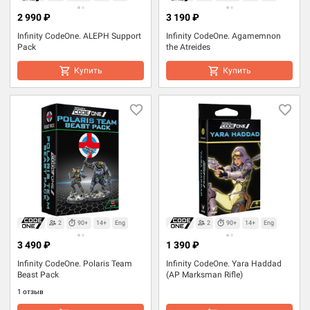
2 990 ₽
3 190 ₽
Infinity CodeOne. ALEPH Support
Infinity CodeOne. Agamemnon
Pack
the Atreides
Купить
Купить
2
90+
14+
Eng
2
90+
14+
Eng
3 490 ₽
1 390 ₽
Infinity CodeOne. Polaris Team
Infinity CodeOne. Yara Haddad
Beast Pack
(AP Marksman Rifle)
1 отзыв