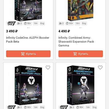
2
90+
14+
Eng
2
90+
14+
Eng
3 490 ₽
4 490 ₽
Infinity CodeOne. ALEPH Booster
Infinity. Combined Army:
Pack Beta
Shasvastii Expansion Pack
Gamma
Купить
Купить
2
90+
14+
Eng
2
90+
14+
Eng