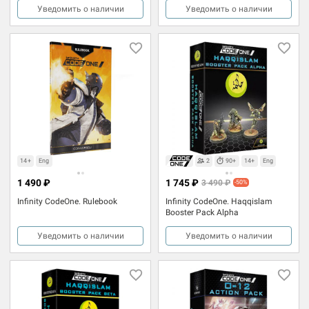
Уведомить о наличии
Уведомить о наличии
14+
Eng
2
90+
14+
Eng
1 490 ₽
1 745 ₽
3 490 ₽
-50%
Infinity CodeOne. Rulebook
Infinity CodeOne. Haqqislam
Booster Pack Alpha
Уведомить о наличии
Уведомить о наличии