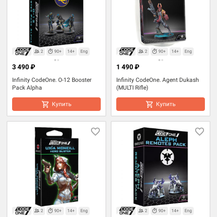
2
90+
14+
Eng
2
90+
14+
Eng
3 490 ₽
1 490 ₽
Infinity CodeOne. O-12 Booster
Infinity CodeOne. Agent Dukash
Pack Alpha
(MULTI Rifle)
Купить
Купить
2
90+
14+
Eng
2
90+
14+
Eng