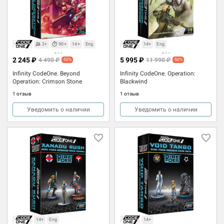
2+
90+
14+
Eng
14+
Eng
2 245 ₽
5 995 ₽
4 490 ₽
11 990 ₽
-50%
-50%
Infinity CodeOne. Beyond
Infinity CodeOne. Operation:
Operation: Crimson Stone
Blackwind
1 отзыв
1 отзыв
Уведомить о наличии
Уведомить о наличии
14+
Eng
14+