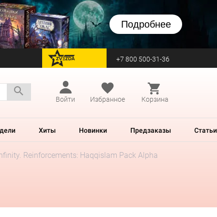
Подробнее
+7 800 500-31-36
перейти на Zvezda
Войти
Избранное
Корзина
дели
Хиты
Новинки
Предзаказы
Статьи
Infinity. Reinforcements: Haqqislam Pack Alpha