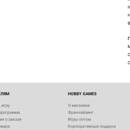
I
H
Настольная игра Hobby Worl
Египта
М
1 991
С
С
Настольная игра Hobby World
Белая смерть
12 990
ЕЛЯМ
HOBBY GAMES
 игру
О магазине
программа
Франчайзинг
Настольная игра Hobby Worl
я о заказе
Игры оптом
Аркхэма. Карточная игра
овара
Корпоративные подарки