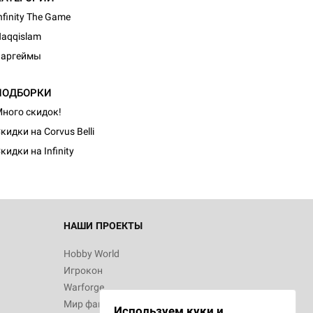
nfinity The Game
aqqislam
Варгеймы
ПОДБОРКИ
d Монстры
ного скидок!
кидки на Corvus Belli
кидки на Infinity
 Зомбицид:
НАШИ ПРОЕКТЫ
Hobby World
Игрокон
d Ужас
Warforge
Мир фантастики
Используем куки и