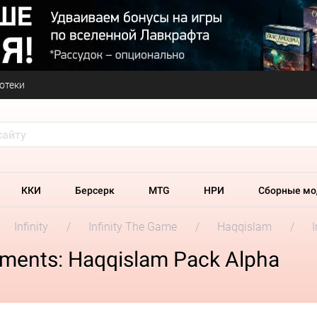
отеки
ККИ
Берсерк
MTG
НРИ
Сборные мо
Infinity
Infinity The Game
Haqqislam
cements: Haqqislam Pack Alpha