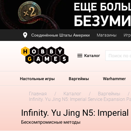
Соединённые Штаты Америки
Магазины
Игр
Каталог
Настольные игры
Варгеймы
Warhammer
Главная
Каталог
Варгеймы
Infinity. Yu Jing N5: Imperial Service Expansion P
Infinity. Yu Jing N5: Imperi
Бескомпромисные методы