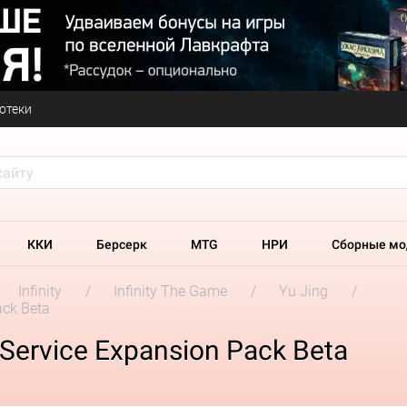
отеки
ККИ
Берсерк
MTG
НРИ
Сборные мо
Infinity
Infinity The Game
Yu Jing
ack Beta
al Service Expansion Pack Beta