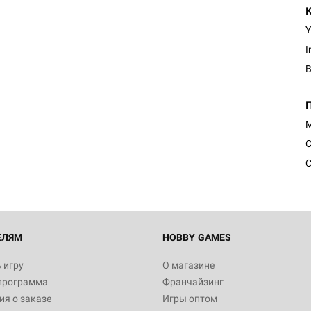
Y
I
М
С
С
ЕЛЯМ
HOBBY GAMES
 игру
О магазине
программа
Франчайзинг
я о заказе
Игры оптом