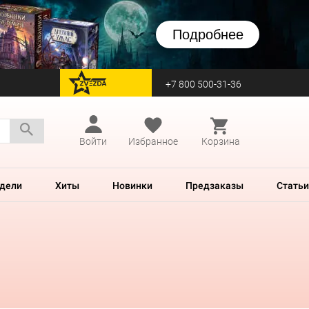
Подробнее
+7 800 500-31-36
перейти на Zvezda
Войти
Избранное
Корзина
дели
Хиты
Новинки
Предзаказы
Статьи