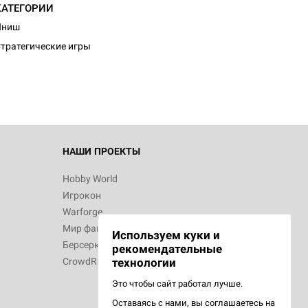
КАТЕГОРИИ
d Журнал
Иниш
к: Братья
тратегические игры
d Звёздные
НАШИ ПРОЕКТЫ
Hobby World
Игрокон
d Сумерки
Warforge
: Грозовой
Мир фантастики
Используем куки и
Берсерк
рекомендательные
CrowdRepublic
технологии
Это чтобы сайт работал лучше.
Оставаясь с нами, вы соглашаетесь на
d Ужас