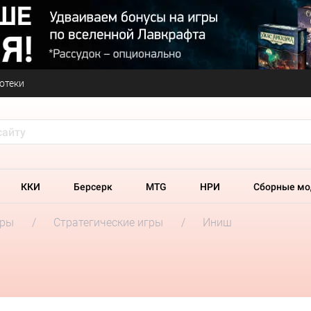
отеки
ККИ
Берсерк
MTG
НРИ
Сборные мо
гры
Стратегические игры
Иниш