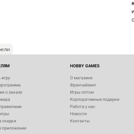
Настольная игра Hobby Worl
"Мир фантастики. Спецвыпус
Стругацкие"
С
1 490
рели
Настольная игра Hobby Worl
империи: Боевая тревога
799
ЕЛЯМ
HOBBY GAMES
 игру
О магазине
программа
Франчайзинг
Настольная игра Hobby Worl
я о заказе
Игры оптом
империи. Четвёртая редакция
овара
Корпоративные подарки
Рубеж
12 990
 правилами
Работа у нас
игры
Новости
з скидки
Контакты
е приложение
Настольная игра Hobby Worl