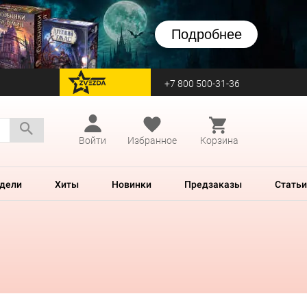
Подробнее
+7 800 500-31-36
перейти на Zvezda
Войти
Избранное
Корзина
дели
Хиты
Новинки
Предзаказы
Статьи