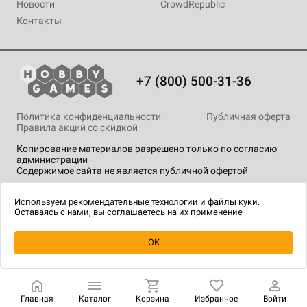
Новости
CrowdRepublic
Контакты
+7 (800) 500-31-36
Политика конфиденциальности
Публичная оферта
Правила акций со скидкой
Копирование материалов разрешено только по согласию
администрации
Содержимое сайта не является публичной офертой
На сайте Hobby Games применяются
рекомендательные
технологии
.
Используем
рекомендательные технологии
и
файлы куки.
Оставаясь с нами, вы соглашаетесь на их применение
Уведомить о наличии
OK
Главная
Каталог
Корзина
Избранное
Войти