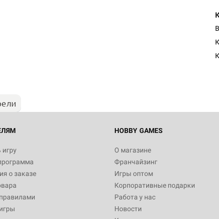
В
К
рели
ЕЛЯМ
HOBBY GAMES
 игру
О магазине
программа
Франчайзинг
я о заказе
Игры оптом
овара
Корпоративные подарки
 правилами
Работа у нас
игры
Новости