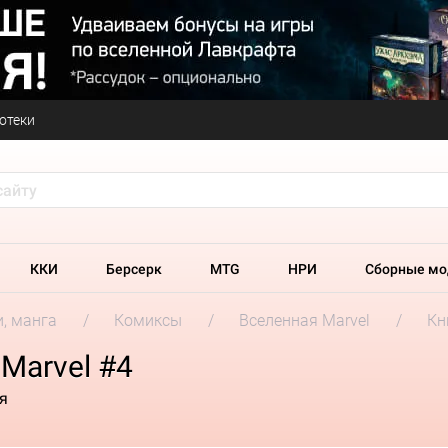
отеки
ККИ
Берсерк
MTG
НРИ
Сборные мо
и, манга
Комиксы
Вселенная Marvel
Кн
Marvel #4
я