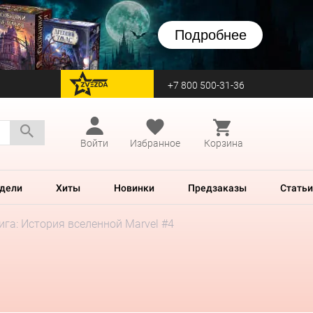
Подробнее
+7 800 500-31-36
перейти на Zvezda
Войти
Избранное
Корзина
дели
Хиты
Новинки
Предзаказы
Статьи
ига: История вселенной Marvel #4