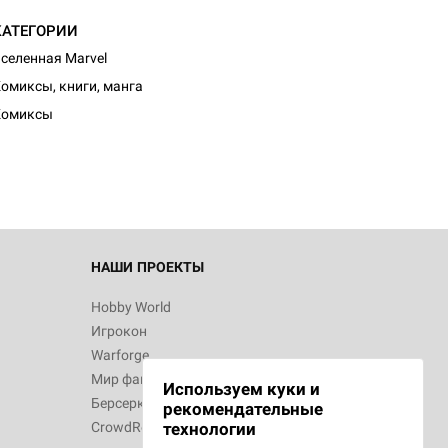
КАТЕГОРИИ
селенная Marvel
омиксы, книги, манга
Комиксы
НАШИ ПРОЕКТЫ
Hobby World
Игрокон
Warforge
Мир фантастики
Используем куки и
Берсерк
рекомендательные
CrowdRepublic
технологии