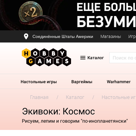
Соединённые Штаты Америки
Магазины
Игр
Каталог
Настольные игры
Варгеймы
Warhammer
Главная
Каталог
Настольные и
Экивоки: Космос
Рисуем, лепим и говорим "по-инопланетянски"