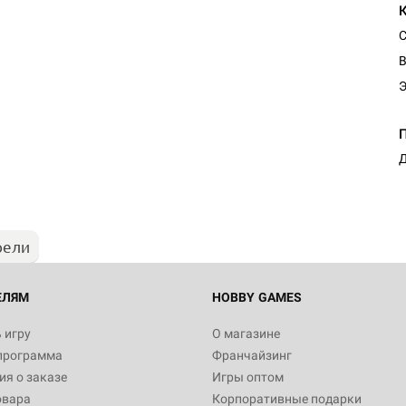
С
В
Настольная игра Hobby Worl
Египта
Д
1 991
рели
Настольная игра Hobby World
Белая смерть
12 990
ЕЛЯМ
HOBBY GAMES
 игру
О магазине
программа
Франчайзинг
Настольная игра Hobby Worl
я о заказе
Игры оптом
Аркхэма. Карточная игра
овара
Корпоративные подарки