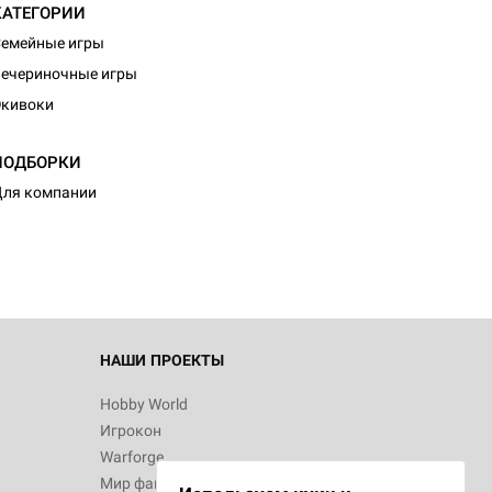
КАТЕГОРИИ
емейные игры
ечериночные игры
Экивоки
d Монстры
ПОДБОРКИ
ля компании
 Зомбицид:
НАШИ ПРОЕКТЫ
Hobby World
Игрокон
d Ужас
Warforge
Мир фантастики