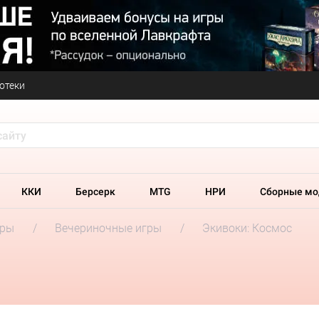
отеки
ККИ
Берсерк
MTG
НРИ
Сборные мо
гры
Вечериночные игры
Экивоки: Космос