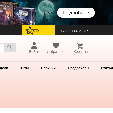
Подробнее
+7 800 500-31-36
перейти на Zvezda
Войти
Избранное
Корзина
дели
Хиты
Новинки
Предзаказы
Статьи