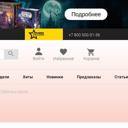
Подробнее
+7 800 500-31-36
перейти на Zvezda
Войти
Избранное
Корзина
дели
Хиты
Новинки
Предзаказы
Статьи
Собачьи дела