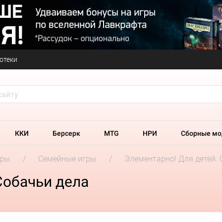
отеки
ККИ
Берсерк
MTG
НРИ
Сборные мо
гры
Семейные игры
Элементарно! Для детей. 
Собачьи дела