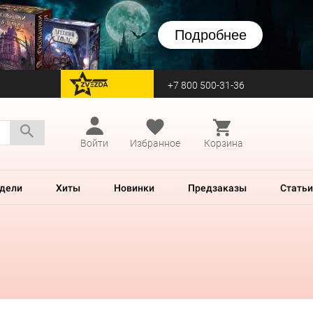
Подробнее
+7 800 500-31-36
перейти на Zvezda
Войти
Избранное
Корзина
дели
Хиты
Новинки
Предзаказы
Статьи