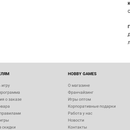
С
Д
Л
ЕЛЯМ
HOBBY GAMES
 игру
О магазине
программа
Франчайзинг
я о заказе
Игры оптом
овара
Корпоративные подарки
 правилами
Работа у нас
игры
Новости
з скидки
Контакты