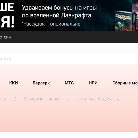
отеки
ККИ
Берсерк
MTG
НРИ
Сборные мо
гры
Семейные игры
Энигма. Код Хаоса