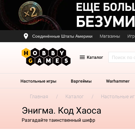
Соединённые Штаты Америки
Магазины
Игр
Каталог
Настольные игры
Варгеймы
Warhammer
Главная
Каталог
Настольные и
Энигма. Код Хаоса
Разгадайте таинственный шифр