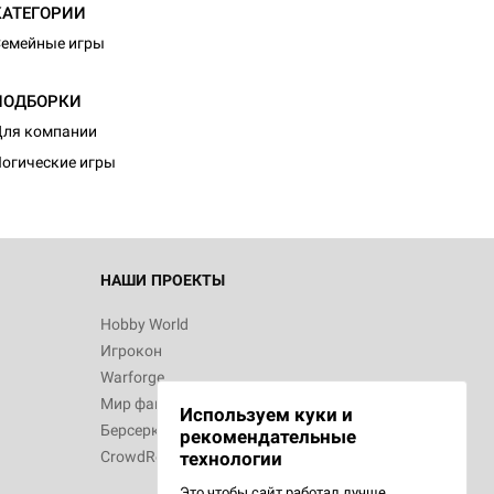
КАТЕГОРИИ
емейные игры
ПОДБОРКИ
ля компании
огические игры
НАШИ ПРОЕКТЫ
Hobby World
Игрокон
Warforge
Мир фантастики
Используем куки и
Берсерк
рекомендательные
CrowdRepublic
технологии
Это чтобы сайт работал лучше.