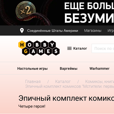
Соединённые Штаты Америки
Магазины
Игр
Каталог
Настольные игры
Варгеймы
Warhammer
Главная
Каталог
Комиксы, книг
Эпичный комплект комиксов "Мстители: перв
Эпичный комплект комикс
Четыре героя!