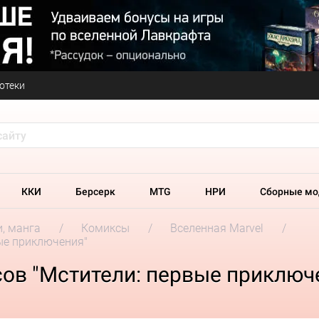
отеки
ККИ
Берсерк
MTG
НРИ
Сборные мо
и, манга
Комиксы
Вселенная Marvel
ые приключения"
ов "Мстители: первые приключ