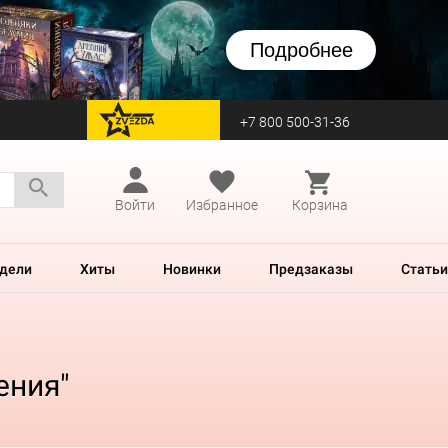
Подробнее
+7 800 500-31-36
перейти на Zvezda
Войти
Избранное
Корзина
дели
Хиты
Новинки
Предзаказы
Статьи
ения"