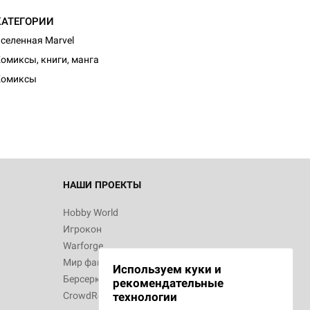
КАТЕГОРИИ
селенная Marvel
омиксы, книги, манга
Комиксы
НАШИ ПРОЕКТЫ
Hobby World
Игрокон
Warforge
Мир фантастики
Используем куки и
Берсерк
рекомендательные
CrowdRepublic
технологии