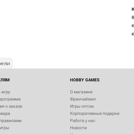
В
К
рели
ЕЛЯМ
HOBBY GAMES
 игру
О магазине
программа
Франчайзинг
я о заказе
Игры оптом
овара
Корпоративные подарки
 правилами
Работа у нас
игры
Новости