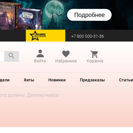
Подробнее
+7 800 500-31-36
перейти на Zvezda
Войти
Избранное
Корзина
дели
Хиты
Новинки
Предзаказы
Статьи
ото долины. Делюкс-набор