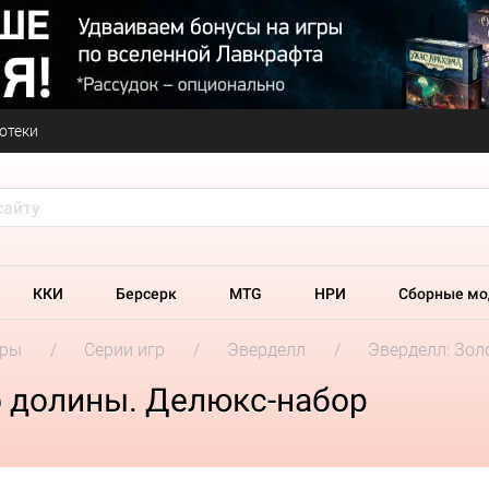
отеки
ККИ
Берсерк
MTG
НРИ
Сборные мо
гры
Серии игр
Эверделл
Эверделл: Зол
о долины. Делюкс-набор