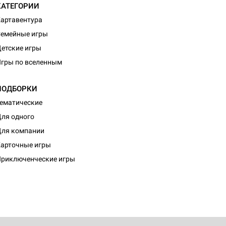
КАТЕГОРИИ
артавентура
емейные игры
етские игры
гры по вселенным
ПОДБОРКИ
ематические
ля одного
ля компании
арточные игры
риключенческие игры