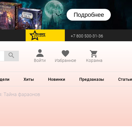
Подробнее
+7 800 500-31-36
перейти на Zvezda
Войти
Избранное
Корзина
дели
Хиты
Новинки
Предзаказы
Статьи
я: Тайна фараонов