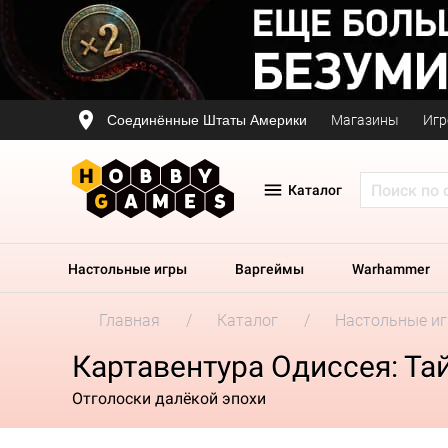
Соединённые Штаты Америки
Магазины
Игр
Каталог
Настольные игры
Варгеймы
Warhammer
Главная
Каталог
Настольные и
Картавентура Одиссея: Та
Отголоски далёкой эпохи