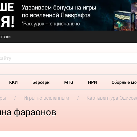
отеки
ККИ
Берсерк
MTG
НРИ
Сборные мо
гры
Игры по вселенным
Картавентура Одиссе
йна фараонов