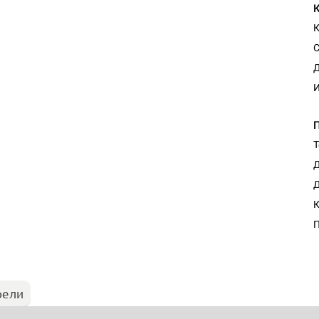
К
С
Д
И
Т
Д
Д
К
П
рели