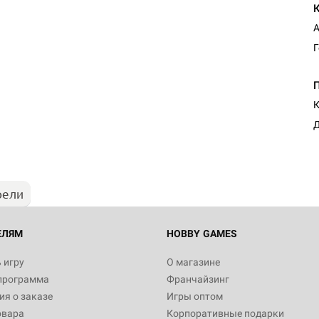
А
К
Д
рели
ЕЛЯМ
HOBBY GAMES
 игру
О магазине
программа
Франчайзинг
я о заказе
Игры оптом
овара
Корпоративные подарки