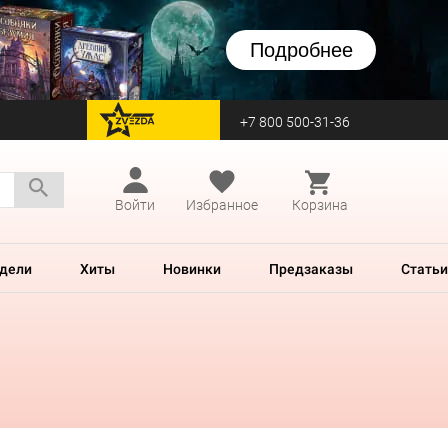
Подробнее
+7 800 500-31-36
перейти на Zvezda
Войти
Избранное
Корзина
дели
Хиты
Новинки
Предзаказы
Статьи