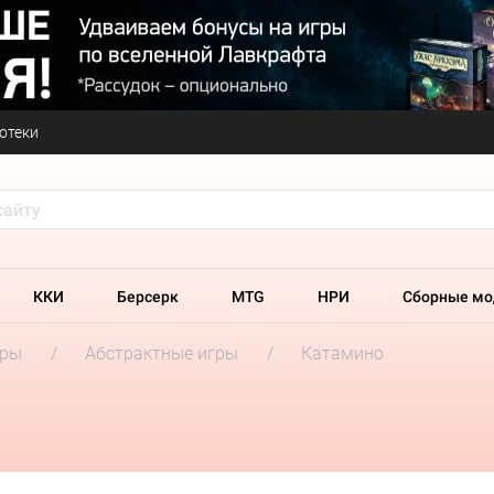
отеки
ККИ
Берсерк
MTG
НРИ
Сборные мо
гры
Абстрактные игры
Катамино