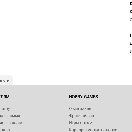
К
С
Настольная игра Hobby Worl
Д
Египта
Д
1 991
рели
Настольная игра Hobby World
Белая смерть
12 990
ЕЛЯМ
HOBBY GAMES
 игру
О магазине
программа
Франчайзинг
Настольная игра Hobby World
я о заказе
Игры оптом
Сердце роя. Дисплей бустеро
овара
Корпоративные подарки