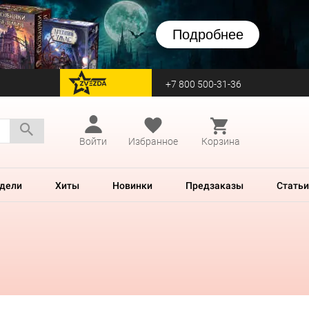
Подробнее
+7 800 500-31-36
перейти на Zvezda
Войти
Избранное
Корзина
дели
Хиты
Новинки
Предзаказы
Статьи