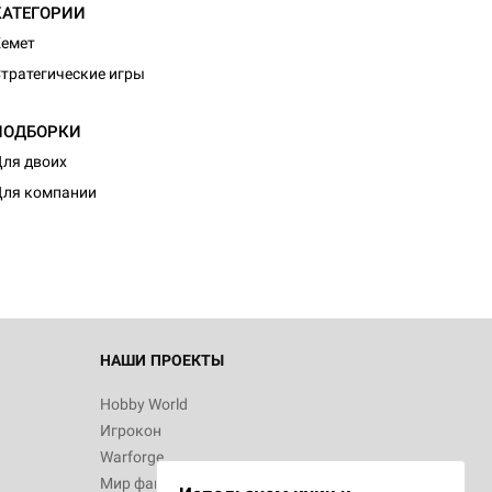
КАТЕГОРИИ
емет
тратегические игры
ПОДБОРКИ
d Монстры
ля двоих
ля компании
 Зомбицид:
НАШИ ПРОЕКТЫ
Hobby World
Игрокон
 Берсерк.
Warforge
в
Мир фантастики