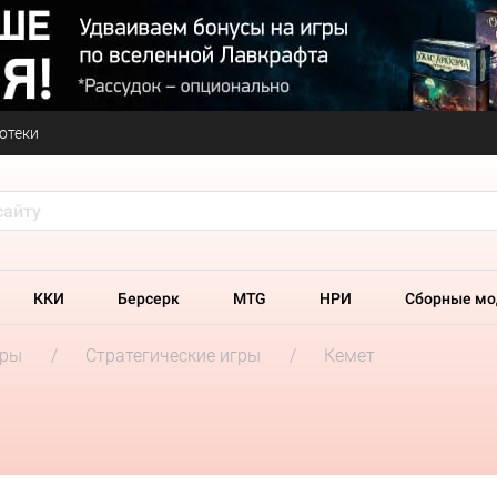
отеки
ККИ
Берсерк
MTG
НРИ
Сборные мо
гры
Стратегические игры
Кемет