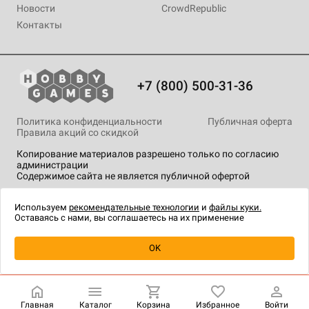
Новости
CrowdRepublic
Контакты
+7 (800) 500-31-36
Политика конфиденциальности
Публичная оферта
Правила акций со скидкой
Копирование материалов разрешено только по согласию
администрации
Содержимое сайта не является публичной офертой
На сайте Hobby Games применяются
рекомендательные
технологии
.
Используем
рекомендательные технологии
и
файлы куки.
Оставаясь с нами, вы соглашаетесь на их применение
OK
Купить
| 1 490 ₽
Главная
Каталог
Корзина
Избранное
Войти