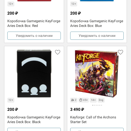
12+
12+
200 ₽
200 ₽
Коробочка Gamegenic KeyForge
Коробочка Gamegenic KeyForge
Aries Deck Box: Red
Aries Deck Box: Blue
Уведомить о наличии
Уведомить о наличии
12+
2
45+
14+
Eng
200 ₽
3 490 ₽
Коробочка Gamegenic KeyForge
Keyforge: Сall of the Archons
Aries Deck Box: Black
Starter Set