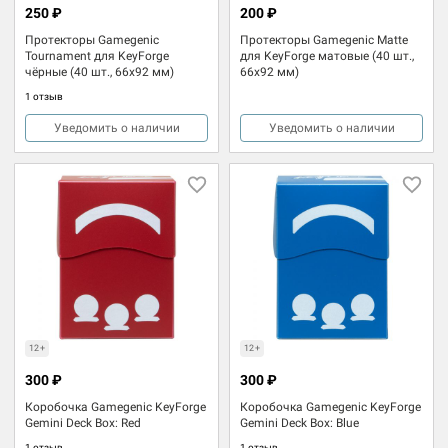
250 ₽
200 ₽
Протекторы Gamegenic
Протекторы Gamegenic Matte
Tournament для KeyForge
для KeyForge матовые (40 шт.,
чёрные (40 шт., 66x92 мм)
66x92 мм)
1 отзыв
Уведомить о наличии
Уведомить о наличии
12+
12+
300 ₽
300 ₽
Коробочка Gamegenic KeyForge
Коробочка Gamegenic KeyForge
Gemini Deck Box: Red
Gemini Deck Box: Blue
1 отзыв
1 отзыв