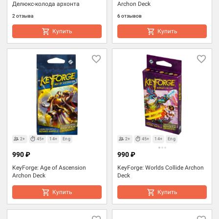
Делюкс-колода архонта
Archon Deck
2 отзыва
6 отзывов
Купить
Купить
2+
45+
14+
Eng
2+
45+
14+
Eng
990 ₽
990 ₽
KeyForge: Age of Ascension
KeyForge: Worlds Collide Archon
Archon Deck
Deck
Купить
Купить