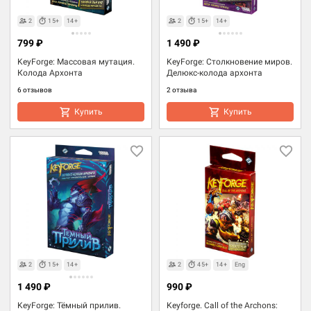
2
15+
14+
2
15+
14+
799 ₽
1 490 ₽
KeyForge: Массовая мутация.
KeyForge: Столкновение миров.
Колода Архонта
Делюкс-колода архонта
6 отзывов
2 отзыва
Купить
Купить
2
15+
14+
2
45+
14+
Eng
1 490 ₽
990 ₽
KeyForge: Тёмный прилив.
Keyforge. Call of the Archons: