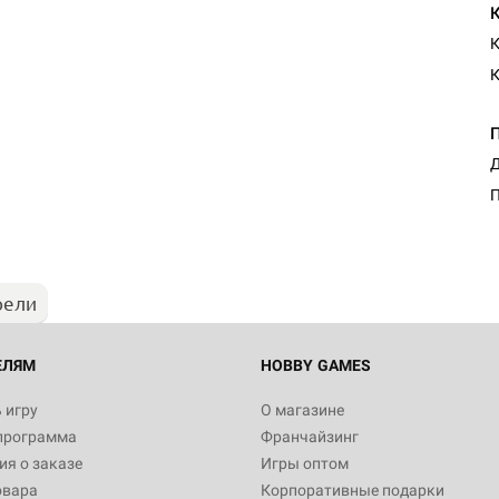
К
К
Настольная игра Hobby Worl
Д
Египта
П
1 991
рели
Настольная игра Hobby World
Белая смерть
12 990
ЕЛЯМ
HOBBY GAMES
 игру
О магазине
программа
Франчайзинг
Настольная игра Hobby World
я о заказе
Игры оптом
Сердце роя. Дисплей бустеро
овара
Корпоративные подарки