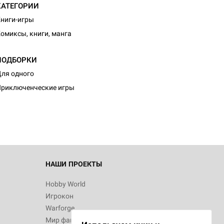
КАТЕГОРИИ
ниги-игры
омиксы, книги, манга
ПОДБОРКИ
d Монстры
ля одного
риключенческие игры
 Зомбицид:
НАШИ ПРОЕКТЫ
Hobby World
Игрокон
 Берсерк.
Warforge
в
Мир фантастики