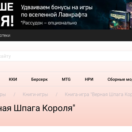
отеки
ККИ
Берсерк
MTG
НРИ
Сборные мо
гры
Книги-игры
Книга-игра "Верная Шпага Ко
ная Шпага Короля"