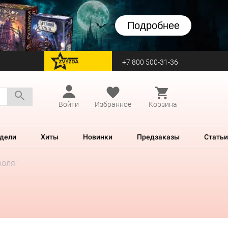
Подробнее
+7 800 500-31-36
перейти на Zvezda
Войти
Избранное
Корзина
дели
Хиты
Новинки
Предзаказы
Статьи
роля"