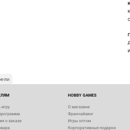
К
С
Д
И
рели
ЕЛЯМ
HOBBY GAMES
 игру
О магазине
программа
Франчайзинг
я о заказе
Игры оптом
овара
Корпоративные подарки