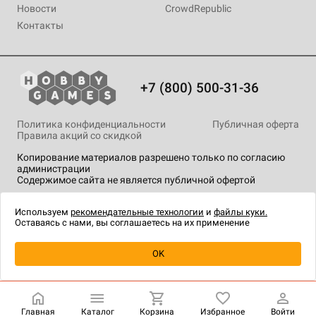
Новости
CrowdRepublic
Контакты
+7 (800) 500-31-36
Политика конфиденциальности
Публичная оферта
Правила акций со скидкой
Копирование материалов разрешено только по согласию
администрации
Содержимое сайта не является публичной офертой
На сайте Hobby Games применяются
рекомендательные
технологии
.
Используем
рекомендательные технологии
и
файлы куки.
Оставаясь с нами, вы соглашаетесь на их применение
Уведомить о наличии
OK
Главная
Каталог
Корзина
Избранное
Войти