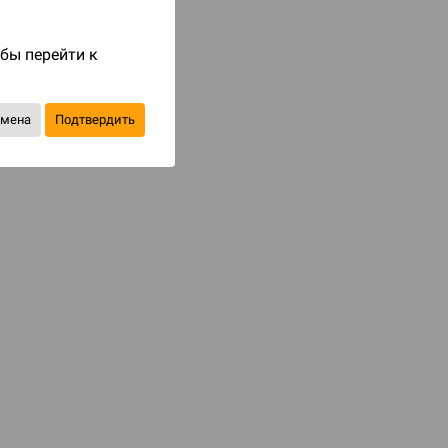
Код товара: 84233
обы перейти к
2 090 ₽
до 209
бонусов на следующие покупки
тмена
Подтвердить
Уведомить о наличии
В избранное