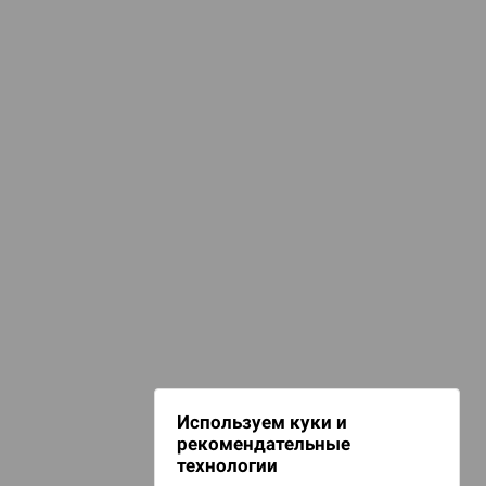
КАТЕГОРИИ
селенная Marvel
омиксы, книги, манга
Комиксы
НАШИ ПРОЕКТЫ
Hobby World
Игрокон
Warforge
Мир фантастики
Используем куки и
Берсерк
рекомендательные
CrowdRepublic
технологии