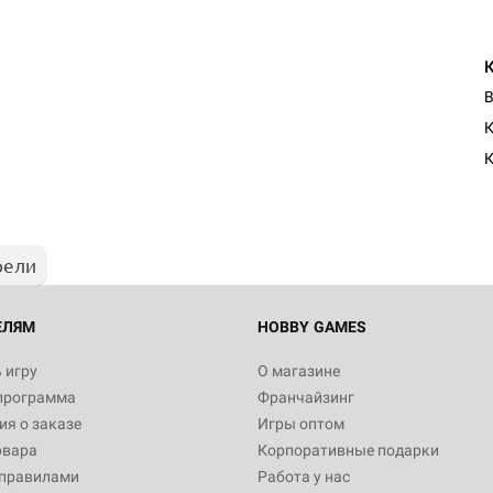
В
Настольная игра Hobby Worl
К
Египта
1 991
рели
Настольная игра Hobby World
Белая смерть
12 990
ЕЛЯМ
HOBBY GAMES
 игру
О магазине
программа
Франчайзинг
Настольная игра Hobby Worl
я о заказе
Игры оптом
Аркхэма. Карточная игра
овара
Корпоративные подарки
3 490
 правилами
Работа у нас