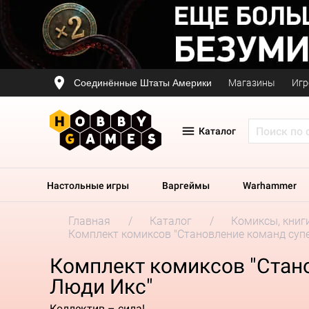
Соединённые Штаты Америки
Магазины
Игр
Каталог
Настольные игры
Варгеймы
Warhammer
Главная
Каталог
Комиксы, книг
Комплект комиксов "Становление команд супе
Комплект комиксов "Стано
Люди Икс"
Коллектив – сила!