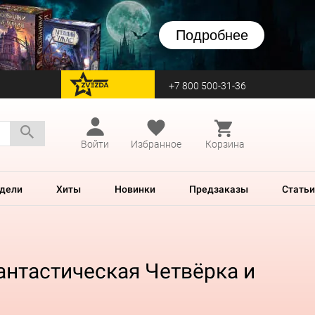
Подробнее
+7 800 500-31-36
перейти на Zvezda
Войти
Избранное
Корзина
дели
Хиты
Новинки
Предзаказы
Статьи
антастическая Четвёрка и