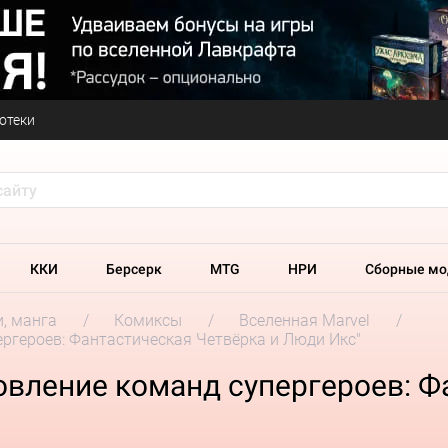
отеки
ККИ
Берсерк
MTG
НРИ
Сборные мо
и, манга
Комиксы
Вселенная Marvel
ргероев: Фантастическая Четвёрка и Люди Икс"
вление команд супергероев: Ф