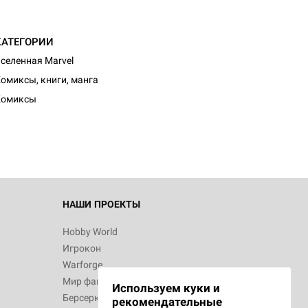
КАТЕГОРИИ
селенная Marvel
d Монстры
омиксы, книги, манга
Комиксы
 Зомбицид:
НАШИ ПРОЕКТЫ
Hobby World
Игрокон
d Ужас
Warforge
Мир фантастики
Используем куки и
Берсерк
рекомендательные