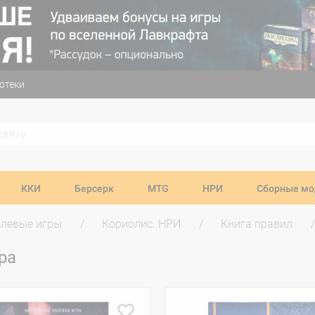
отеки
ККИ
Берсерк
MTG
НРИ
Сборные мо
олевые игры
Кориолис. НРИ
Книга правил
ра