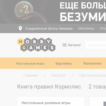
Соединённые Штаты Америки
Магазины
Игр
Каталог
Настольные игры
Варгеймы
Warhammer
Главная
Каталог
Настольные р
Книга правил Кориолис
2 това
Настольные ролевые игры