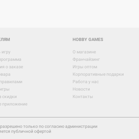
Настольная игра Hobby Worl
империи: Боевая тревога
799
ЕЛЯМ
HOBBY GAMES
 игру
О магазине
программа
Франчайзинг
Настольная игра Hobby Worl
я о заказе
Игры оптом
империи. Четвёртая редакция
овара
Корпоративные подарки
Рубеж
12 990
 правилами
Работа у нас
игры
Новости
з скидки
Контакты
е приложение
Настольная игра Hobby Worl
Аркхэма. Карточная игра: Вт
4 990
разрешено только по согласию администрации
яется публичной офертой