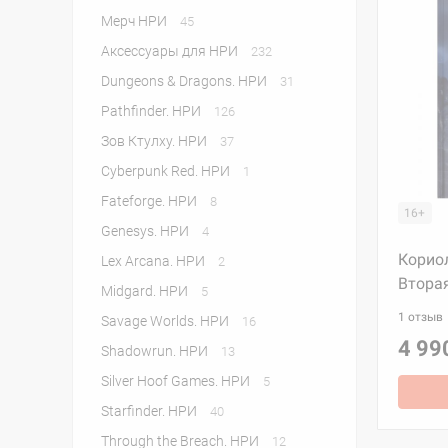
Мерч НРИ
45
Аксессуары для НРИ
232
Dungeons & Dragons. НРИ
31
Pathfinder. НРИ
126
Зов Ктулху. НРИ
37
Cyberpunk Red. НРИ
1
Fateforge. НРИ
8
16+
Genesys. НРИ
4
Кориол
Lex Arcana. НРИ
2
Втора
Midgard. НРИ
5
1 отзыв
Savage Worlds. НРИ
16
4 99
Shadowrun. НРИ
13
Silver Hoof Games. НРИ
5
Starfinder. НРИ
40
Through the Breach. НРИ
12