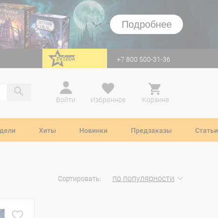
Подробнее
+7 800 500-31-36
перейти на Zvezda
Войти
Избранное
Корзина
дели
Хиты
Новинки
Предзаказы
Статьи
по популярности
Сортировать: