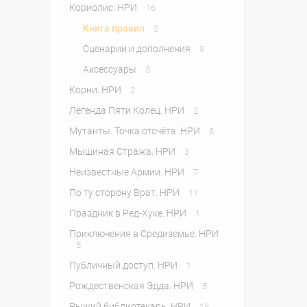
Кориолис. НРИ
16
Книга правил
2
Сценарии и дополнения
9
Аксессуары
5
Корни. НРИ
2
Легенда Пяти Колец. НРИ
2
Мутанты. Точка отсчёта. НРИ
8
Мышиная Стража. НРИ
3
Неизвестные Армии. НРИ
7
По ту сторону Врат. НРИ
11
Праздник в Ред-Хуке. НРИ
1
Приключения в Средиземье. НРИ
5
Публичный доступ. НРИ
1
Рождественская Эдда. НРИ
5
Рыжий библиотекарь. НРИ
15