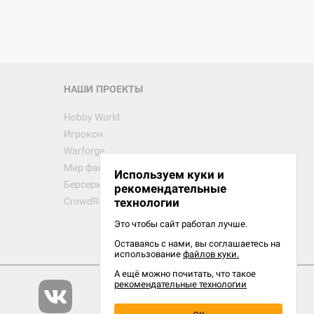
d Звёздные
НАШИ ПРОЕКТЫ
Hobby World
Игрокон
d Сумерки
Warforge
: Грозовой
Мир фантастики
Используем куки и
Берсерк
рекомендательные
CrowdRepublic
технологии
Это чтобы сайт работал лучше.
Оставаясь с нами, вы соглашаетесь на
d Ужас
использование
файлов куки.
орой сезон
А ещё можно почитать, что такое
рекомендательные технологии