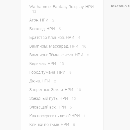
Показано то
Warhammer Fantasy Roleplay. НРИ
12
Агон. НРИ
2
Блэксэд. НРИ
5
Братство Клинков. НРИ
4
Вампиры: Маскарад. НРИ
16
Вампиры: Тёмные века. НРИ
5
Ведьмак. НРИ
13
Город тумана. НРИ
9
Дюна. НРИ
2
Запретные Земли. НРИ
10
Звёздный путь. НРИ
10
Зловещий век. НРИ
5
Как воскресить лича? НРИ
1
Клинки во тьме. НРИ
6