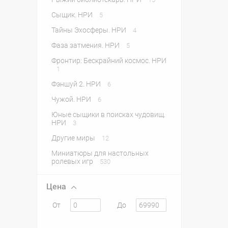
Сыщик. НРИ
5
Тайны Эхосферы. НРИ
4
Фаза затмения. НРИ
5
Фронтир: Бескрайний космос. НРИ
1
Фэншуй 2. НРИ
6
Чужой. НРИ
6
Юные сыщики в поисках чудовищ.
НРИ
3
Другие миры
12
Миниатюры для настольных
ролевых игр
530
Цена
От
До