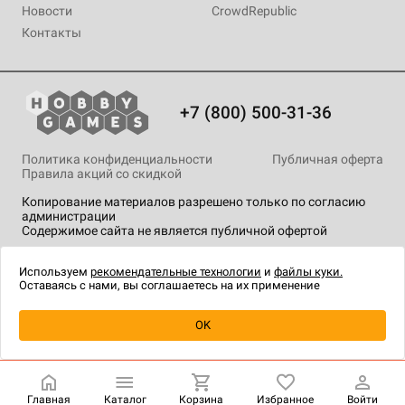
Новости
CrowdRepublic
Контакты
+7 (800) 500-31-36
Политика конфиденциальности
Публичная оферта
Правила акций со скидкой
Копирование материалов разрешено только по согласию
администрации
Содержимое сайта не является публичной офертой
На сайте Hobby Games применяются
рекомендательные
технологии
.
Используем
рекомендательные технологии
и
файлы куки.
Оставаясь с нами, вы соглашаетесь на их применение
Уведомить о наличии
OK
Главная
Каталог
Корзина
Избранное
Войти