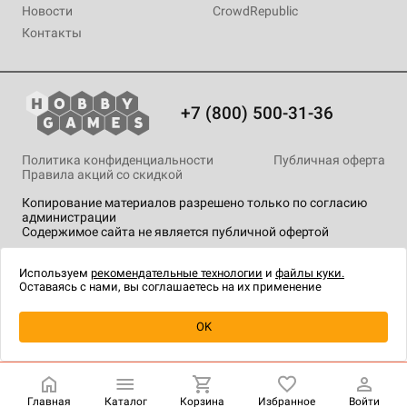
Новости
CrowdRepublic
Контакты
+7 (800) 500-31-36
Политика конфиденциальности
Публичная оферта
Правила акций со скидкой
Копирование материалов разрешено только по согласию
администрации
Содержимое сайта не является публичной офертой
На сайте Hobby Games применяются
рекомендательные
технологии
.
Используем
рекомендательные технологии
и
файлы куки.
Оставаясь с нами, вы соглашаетесь на их применение
Уведомить о наличии
OK
Главная
Каталог
Корзина
Избранное
Войти