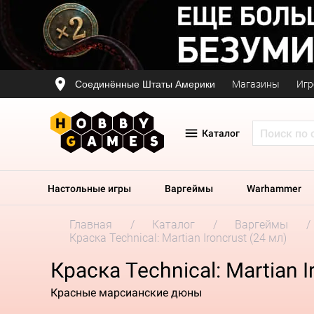
Соединённые Штаты Америки
Магазины
Игр
Каталог
Настольные игры
Варгеймы
Warhammer
Главная
Каталог
Варгеймы
Краска Technical: Martian Ironcrust (24 мл)
Краска Technical: Martian I
Красные марсианские дюны