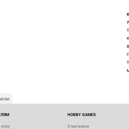
Т
К
П
Настольная игра Hobby Worl
T
Египта
1 991
рели
Настольная игра Hobby World
Белая смерть
12 990
ЕЛЯМ
HOBBY GAMES
 игру
О магазине