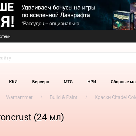
отеки
ККИ
Берсерк
MTG
НРИ
Сборные мо
Warhammer
Build & Paint
Краски Citadel Col
roncrust (24 мл)