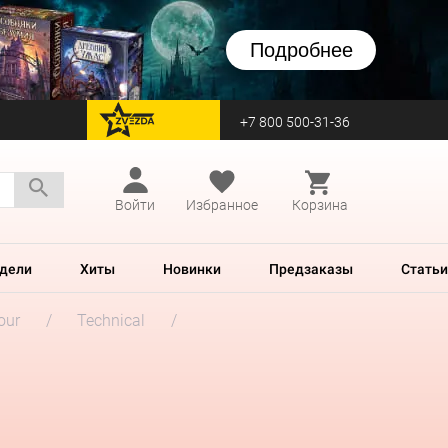
Подробнее
+7 800 500-31-36
перейти на Zvezda
Войти
Избранное
Корзина
дели
Хиты
Новинки
Предзаказы
Статьи
our
Technical