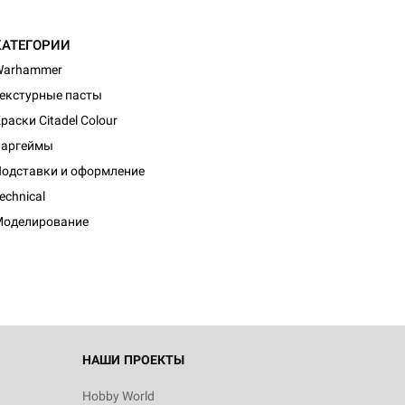
КАТЕГОРИИ
Warhammer
екстурные пасты
раски Citadel Colour
Варгеймы
одставки и оформление
d Монстры
echnical
Моделирование
 Зомбицид:
НАШИ ПРОЕКТЫ
Hobby World