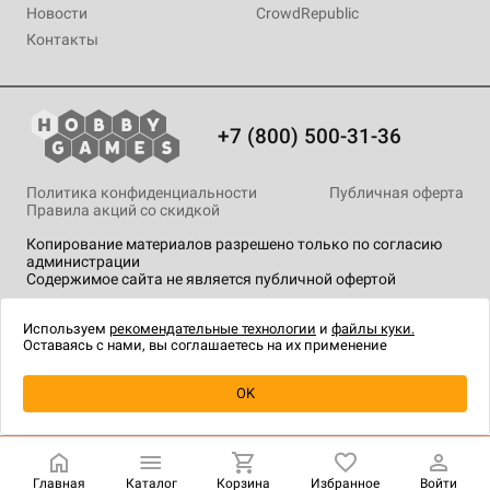
Новости
CrowdRepublic
Контакты
+7 (800) 500-31-36
Политика конфиденциальности
Публичная оферта
Правила акций со скидкой
Копирование материалов разрешено только по согласию
администрации
Содержимое сайта не является публичной офертой
На сайте Hobby Games применяются
рекомендательные
технологии
.
Используем
рекомендательные технологии
и
файлы куки.
Оставаясь с нами, вы соглашаетесь на их применение
Уведомить о наличии
OK
Главная
Каталог
Корзина
Избранное
Войти