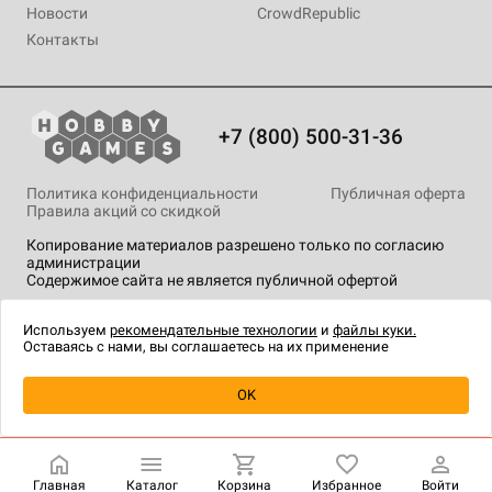
Новости
CrowdRepublic
Контакты
+7 (800) 500-31-36
Политика конфиденциальности
Публичная оферта
Правила акций со скидкой
Копирование материалов разрешено только по согласию
администрации
Содержимое сайта не является публичной офертой
На сайте Hobby Games применяются
рекомендательные
технологии
.
Используем
рекомендательные технологии
и
файлы куки.
Оставаясь с нами, вы соглашаетесь на их применение
Уведомить о наличии
OK
Главная
Каталог
Корзина
Избранное
Войти