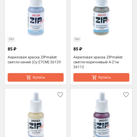
14+
14+
85 ₽
85 ₽
Акриловая краска ZIPmaket:
Акриловая краска ZIPmaket:
светло-синий (Су-27СМ) 26129
светло-коричневый А-21м
26112
Купить
Купить