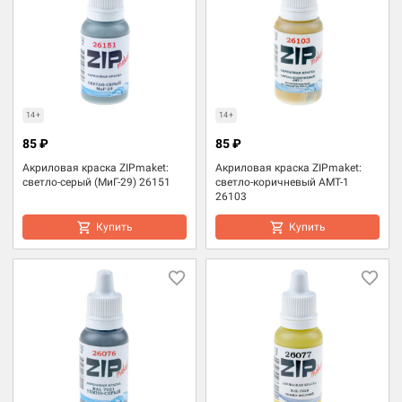
14+
14+
85 ₽
85 ₽
Акриловая краска ZIPmaket:
Акриловая краска ZIPmaket:
светло-серый (МиГ-29) 26151
светло-коричневый АМТ-1
26103
Купить
Купить