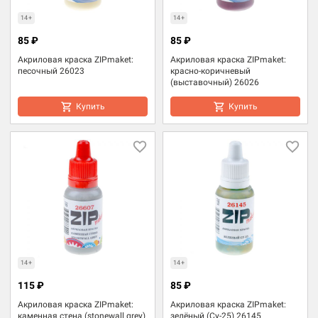
14+
14+
85 ₽
85 ₽
Акриловая краска ZIPmaket:
Акриловая краска ZIPmaket:
песочный 26023
красно-коричневый
(выставочный) 26026
Купить
Купить
14+
14+
115 ₽
85 ₽
Акриловая краска ZIPmaket:
Акриловая краска ZIPmaket:
каменная стена (stonewall grey)
зелёный (Су-25) 26145