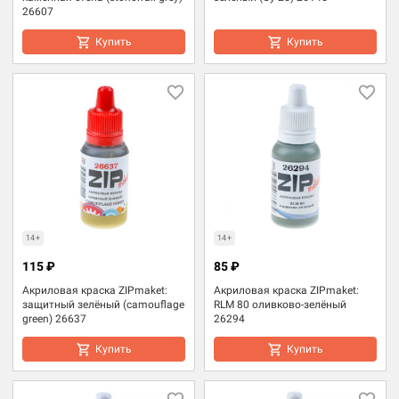
26607
Купить
Купить
14+
14+
115 ₽
85 ₽
Акриловая краска ZIPmaket:
Акриловая краска ZIPmaket:
защитный зелёный (camouflage
RLM 80 оливково-зелёный
green) 26637
26294
Купить
Купить