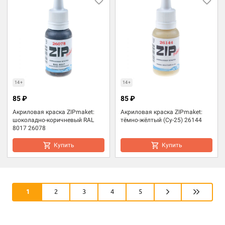
14+
14+
85 ₽
85 ₽
Акриловая краска ZIPmaket:
Акриловая краска ZIPmaket:
шоколадно-коричневый RAL
тёмно-жёлтый (Су-25) 26144
8017 26078
Купить
Купить
1
2
3
4
5