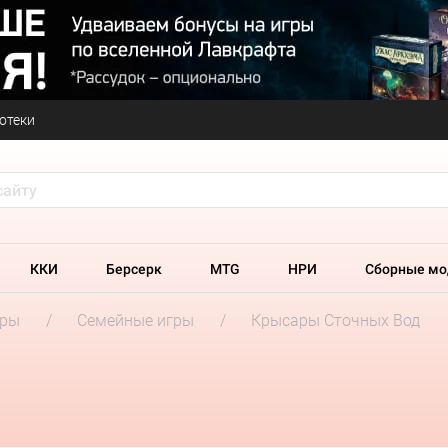
отеки
ККИ
Берсерк
MTG
НРИ
Сборные мо
гры
Семейные игры
Крысары Сточных Вод