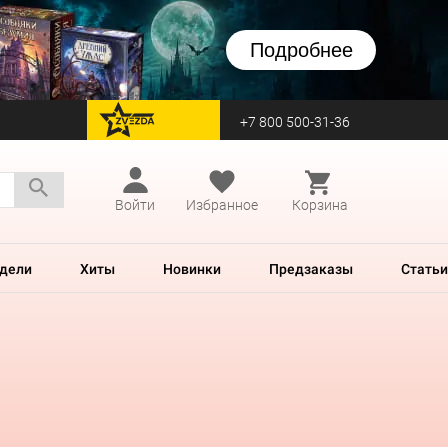
Подробнее
+7 800 500-31-36
перейти на Zvezda
Войти
Избранное
Корзина
дели
Хиты
Новинки
Предзаказы
Статьи