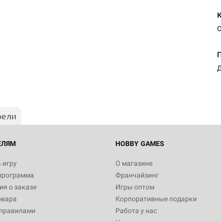
С
Д
рели
ЕЛЯМ
HOBBY GAMES
 игру
О магазине
программа
Франчайзинг
я о заказе
Игры оптом
овара
Корпоративные подарки
 правилами
Работа у нас