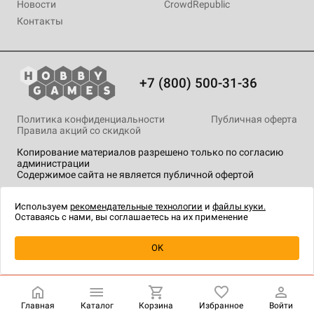
Новости
CrowdRepublic
Контакты
+7 (800) 500-31-36
Политика конфиденциальности
Публичная оферта
Правила акций со скидкой
Копирование материалов разрешено только по согласию
администрации
Содержимое сайта не является публичной офертой
На сайте Hobby Games применяются
рекомендательные
технологии
.
Используем
рекомендательные технологии
и
файлы куки.
Оставаясь с нами, вы соглашаетесь на их применение
Уведомить о наличии
OK
Главная
Каталог
Корзина
Избранное
Войти