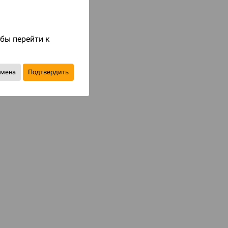
Код товара: 76361
499 ₽
обы перейти к
до 50
бонусов на следующие покупки
тмена
Подтвердить
Купить
В избранное