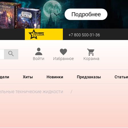
Подробнее
+7 800 500-31-36
перейти на Zvezda
Войти
Избранное
Корзина
дели
Хиты
Новинки
Предзаказы
Статьи
льные технические жидкости