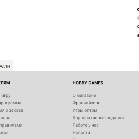
К
К
В
рели
ЕЛЯМ
HOBBY GAMES
 игру
О магазине
программа
Франчайзинг
я о заказе
Игры оптом
овара
Корпоративные подарки
 правилами
Работа у нас
игры
Новости