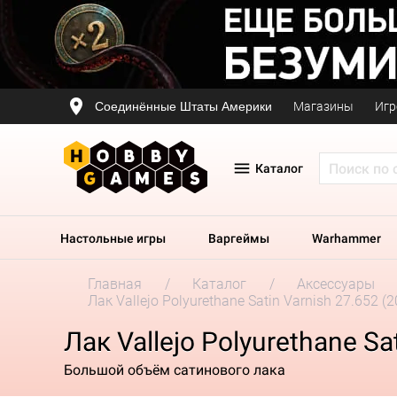
Соединённые Штаты Америки
Магазины
Игр
Каталог
Настольные игры
Варгеймы
Warhammer
Главная
Каталог
Аксессуары
Лак Vallejo Polyurethane Satin Varnish 27.652 (
Лак Vallejo Polyurethane Sa
Большой объём сатинового лака