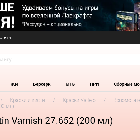
отеки
ККИ
Берсерк
MTG
НРИ
Сборные мо
Краски и кисти
Краски Vallejo
Вспомогате
200 мл)
tin Varnish 27.652 (200 мл)