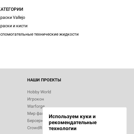
КАТЕГОРИИ
раски Vallejo
раски и кисти
спомогательные технические жидкости
НАШИ ПРОЕКТЫ
Hobby World
Игрокон
Warforge
Мир фантастики
Используем куки и
Берсерк
рекомендательные
CrowdRepublic
технологии