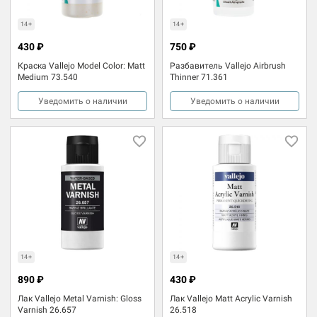
14+
14+
430 ₽
750 ₽
Краска Vallejo Model Color: Matt
Разбавитель Vallejo Airbrush
Medium 73.540
Thinner 71.361
Уведомить о наличии
Уведомить о наличии
14+
14+
890 ₽
430 ₽
Лак Vallejo Metal Varnish: Gloss
Лак Vallejo Matt Acrylic Varnish
Varnish 26.657
26.518