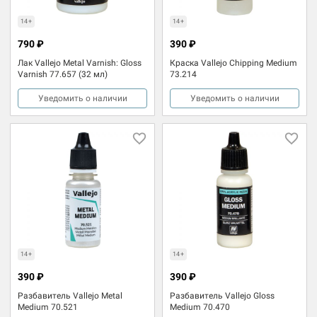
14+
14+
790 ₽
390 ₽
Лак Vallejo Metal Varnish: Gloss
Краска Vallejo Chipping Medium
Varnish 77.657 (32 мл)
73.214
Уведомить о наличии
Уведомить о наличии
14+
14+
390 ₽
390 ₽
Разбавитель Vallejo Metal
Разбавитель Vallejo Gloss
Medium 70.521
Medium 70.470