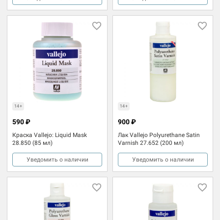
14+
14+
590 ₽
900 ₽
Краска Vallejo: Liquid Mask
Лак Vallejo Polyurethane Satin
28.850 (85 мл)
Varnish 27.652 (200 мл)
Уведомить о наличии
Уведомить о наличии