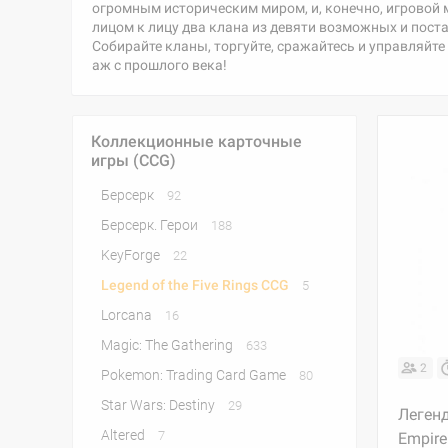
огромным историческим миром, и, конечно, игровой 
лицом к лицу два клана из девяти возможных и пос
Собирайте кланы, торгуйте, сражайтесь и управляйте
аж с прошлого века!
Коллекционные карточные
игры (CCG)
Берсерк
92
Берсерк. Герои
188
KeyForge
22
Legend of the Five Rings CCG
5
Lorcana
16
Magic: The Gathering
633
2
Pokemon: Trading Card Game
80
Star Wars: Destiny
29
Легенд
Altered
7
Empire