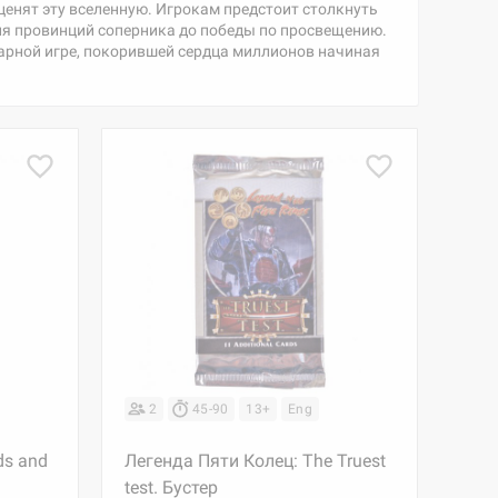
ценят эту вселенную. Игрокам предстоит столкнуть
ия провинций соперника до победы по просвещению.
ндарной игре, покорившей сердца миллионов начиная
2
45-90
13+
Eng
ds and
Легенда Пяти Колец: The Truest
test. Бустер