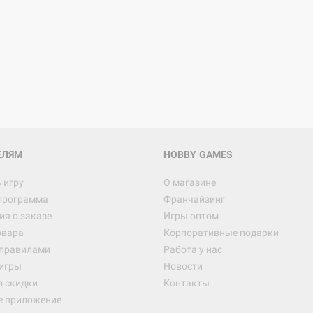
ЕЛЯМ
HOBBY GAMES
 игру
О магазине
программа
Франчайзинг
я о заказе
Игры оптом
овара
Корпоративные подарки
 правилами
Работа у нас
игры
Новости
з скидки
Контакты
е приложение