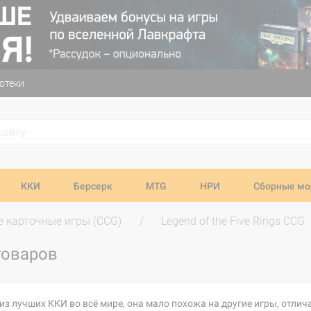
отеки
ККИ
Берсерк
MTG
НРИ
Сборные мо
 карточные игры (CCG)
Legend of the Five Rings CCG
товаров
дна из лучших ККИ во всё мире, она мало похожа на другие игры, от