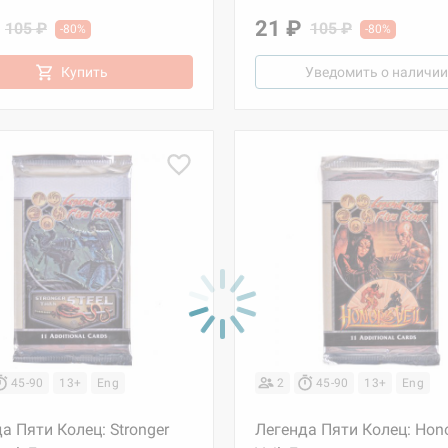
21 ₽
105 ₽
105 ₽
-80%
-80%
Купить
Уведомить о наличии
45-90
13+
Eng
2
45-90
13+
Eng
а Пяти Колец: Stronger
Легенда Пяти Колец: Hono