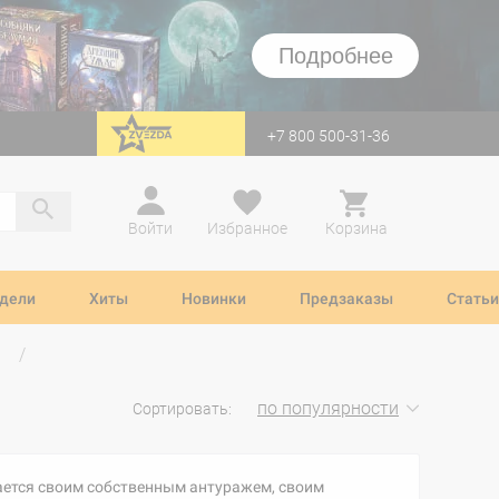
Подробнее
+7 800 500-31-36
перейти на Zvezda
Войти
Избранное
Корзина
дели
Хиты
Новинки
Предзаказы
Статьи
по популярности
Сортировать:
личается своим собственным антуражем, своим