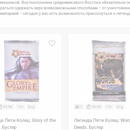
механикой. Все поклонники средневекового Востока обязательно о
тараться одержать верх всевозможными способами – от уничтожен
 империей – сегодня у вас есть возможность прикоснуться к леге
45-90
13+
Eng
2
45-90
13+
Eng
а Пяти Колец: Glory of the
Легенда Пяти Колец: Wor
. Бустер
Deeds. Бустер