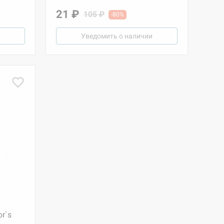
21 ₽
105 ₽
-80%
Уведомить о наличии
r`s