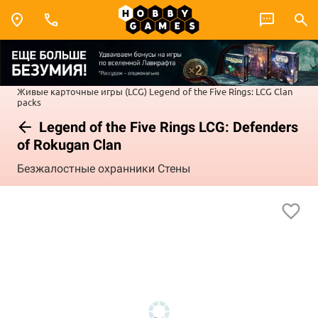
Живые карточные игры (LCG)
Legend of the Five Rings: LCG
Clan
packs
Legend of the Five Rings LCG: Defenders
of Rokugan Clan
Безжалостные охранники Стены