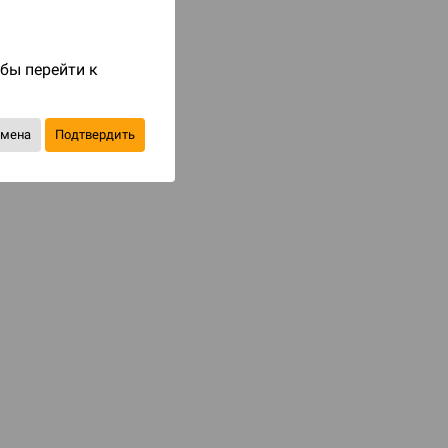
Код товара: 82994
1 990 ₽
обы перейти к
до 199
бонусов на следующие покупки
тмена
Подтвердить
Уведомить о наличии
В избранное