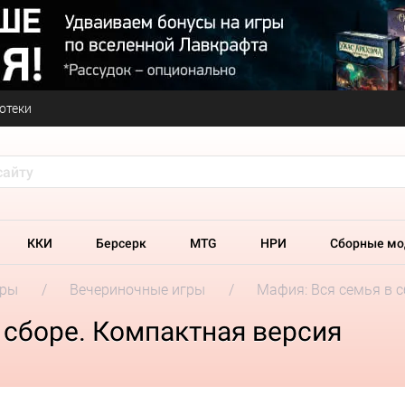
отеки
ККИ
Берсерк
MTG
НРИ
Сборные мо
гры
Вечериночные игры
Мафия: Вся семья в 
 сборе. Компактная версия