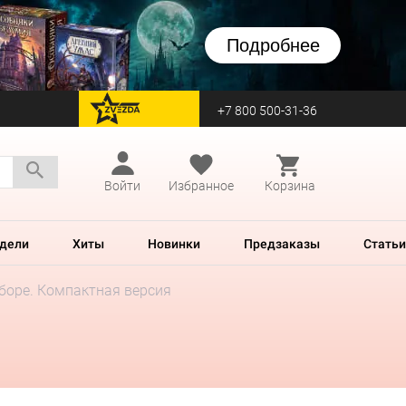
Подробнее
+7 800 500-31-36
перейти на Zvezda
Войти
Избранное
Корзина
дели
Хиты
Новинки
Предзаказы
Статьи
сборе. Компактная версия