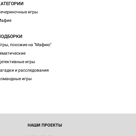
КАТЕГОРИИ
ечериночные игры
Мафия
ПОДБОРКИ
гры, похожие на "Мафию"
ематические
етективные игры
d Монстры
агадки и расследования
Командные игры
 Зомбицид:
НАШИ ПРОЕКТЫ