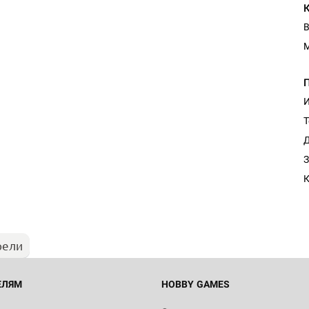
В
И
Т
Д
Настольная игра Hobby Worl
З
Египта
1 991
рели
Настольная игра Hobby World
Белая смерть
12 990
ЕЛЯМ
HOBBY GAMES