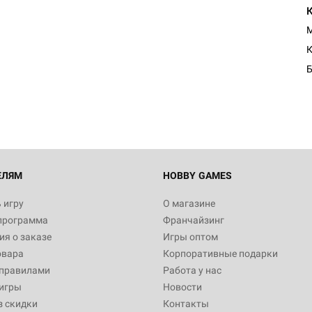
M
К
Б
ЕЛЯМ
HOBBY GAMES
 игру
О магазине
программа
Франчайзинг
я о заказе
Игры оптом
овара
Корпоративные подарки
 правилами
Работа у нас
игры
Новости
з скидки
Контакты