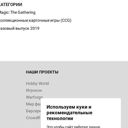
КАТЕГОРИИ
agic: The Gathering
оллекционные карточные игры (CCG)
азовый выпуск 2019
НАШИ ПРОЕКТЫ
Hobby World
Игрокон
Warforge
Мир фантастики
Используем куки и
Берсерк
рекомендательные
CrowdRepublic
технологии
Это чтобы сайт работал лучше.