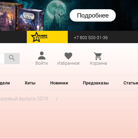
Подробнее
+7 800 500-31-36
перейти на Zvezda
Войти
Избранное
Корзина
дели
Хиты
Новинки
Предзаказы
Статьи
Базовый выпуск 2019