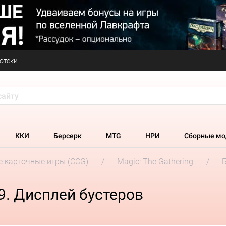
отеки
ККИ
Берсерк
MTG
НРИ
Сборные мо
 карточные игры (CCG)
Magic: The Gathering
в
9. Дисплей бустеров