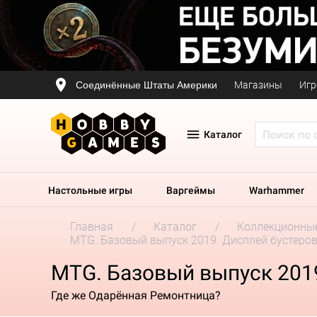
Соединённые Штаты Америки
Магазины
Игр
Каталог
Настольные игры
Варгеймы
Warhammer
Главная
Каталог
Коллекционные
MTG. Базовый выпуск 2019. Дисплей бустеро
MTG. Базовый выпуск 201
Где же Одарённая Ремонтница?