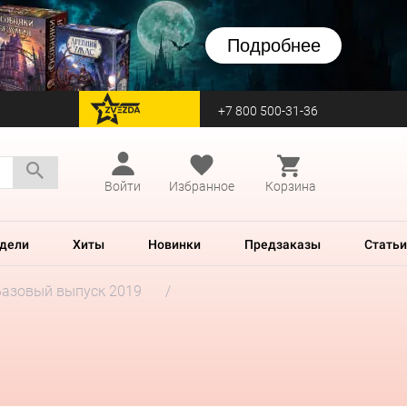
Подробнее
+7 800 500-31-36
перейти на Zvezda
Войти
Избранное
Корзина
дели
Хиты
Новинки
Предзаказы
Статьи
Базовый выпуск 2019