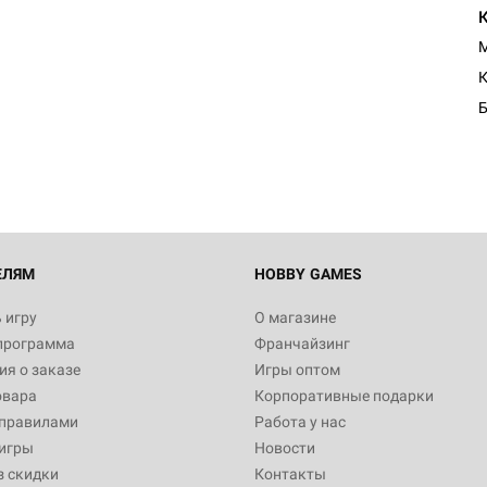
M
Настольная игра Hobby Worl
К
Египта
Б
1 991
Настольная игра Hobby World
Белая смерть
12 990
ЕЛЯМ
HOBBY GAMES
 игру
О магазине
программа
Франчайзинг
Настольная игра Hobby World
я о заказе
Игры оптом
Сердце роя. Дисплей бустеро
овара
Корпоративные подарки
3 490
 правилами
Работа у нас
игры
Новости
з скидки
Контакты