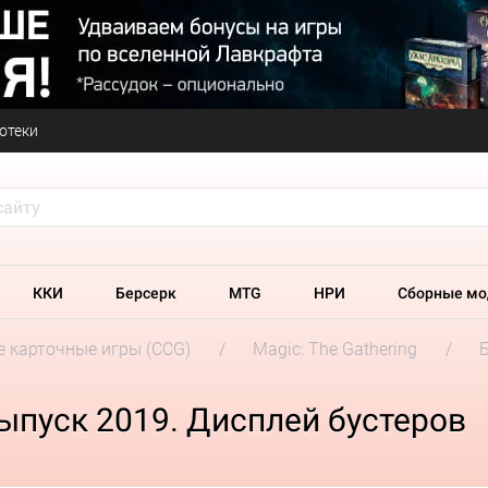
отеки
ККИ
Берсерк
MTG
НРИ
Сборные мо
 карточные игры (CCG)
Magic: The Gathering
в
ыпуск 2019. Дисплей бустеров