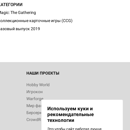
КАТЕГОРИИ
agic: The Gathering
d Монстры
оллекционные карточные игры (CCG)
азовый выпуск 2019
 Зомбицид:
НАШИ ПРОЕКТЫ
Hobby World
Игрокон
 Берсерк.
Warforge
в
Мир фантастики
Используем куки и
Берсерк
рекомендательные
CrowdRepublic
технологии
Это чтобы сайт работал лучше.