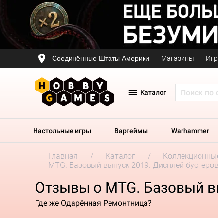
Соединённые Штаты Америки
Магазины
Игр
Каталог
Настольные игры
Варгеймы
Warhammer
Главная
Каталог
Коллекционные
MTG. Базовый выпуск 2019. Дисплей бустеро
Отзывы о MTG. Базовый в
Где же Одарённая Ремонтница?