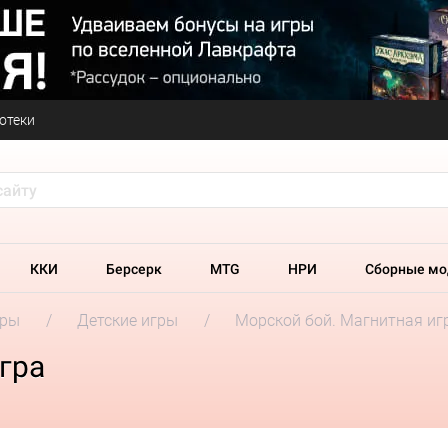
отеки
ККИ
Берсерк
MTG
НРИ
Сборные мо
гры
Детские игры
Морской бой. Магнитная иг
гра