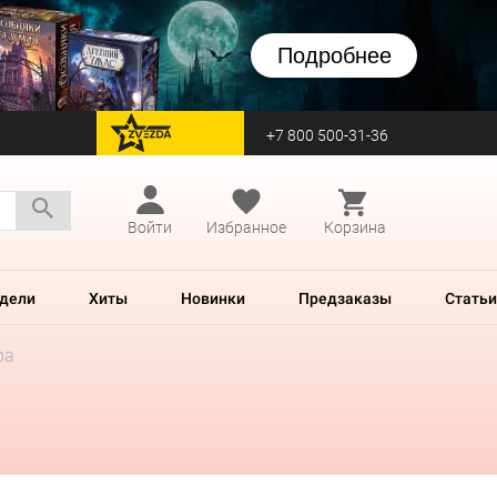
Подробнее
+7 800 500-31-36
перейти на Zvezda
Войти
Избранное
Корзина
дели
Хиты
Новинки
Предзаказы
Статьи
ра