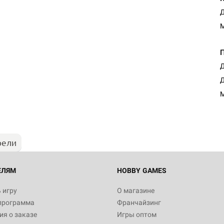
Д
М
Д
Д
М
рели
ЕЛЯМ
HOBBY GAMES
 игру
О магазине
программа
Франчайзинг
я о заказе
Игры оптом