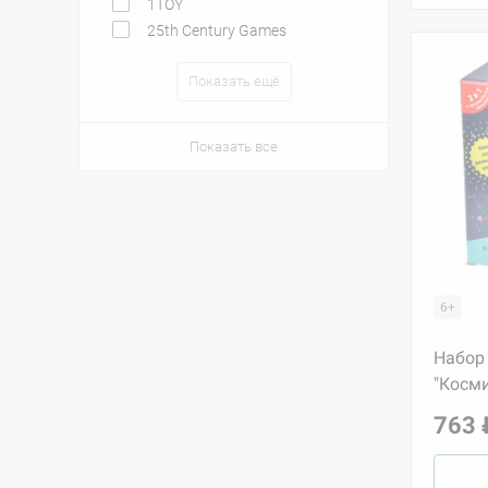
1TOY
25th Century Games
Показать ещё
Показать все
6+
Набор 
"Косм
763 