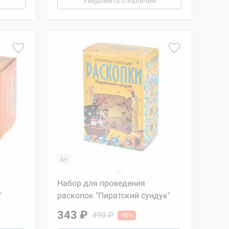
Уведомить о наличии
6+
Набор для проведения
"
раскопок "Пиратский сундук"
343 ₽
490 ₽
-30%