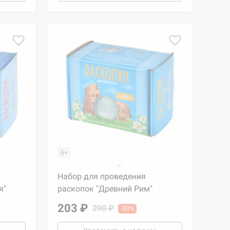
6+
Набор для проведения
я"
раскопок "Древний Рим"
203 ₽
290 ₽
-30%