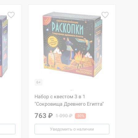
6+
Набор с квестом 3 в 1
"Сокровища Древнего Египта"
763 ₽
1 090 ₽
-30%
Уведомить о наличии