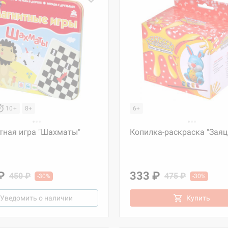
10+
8+
6+
тная игра "Шахматы"
Копилка-раскраска "Заяц
₽
333 ₽
450 ₽
475 ₽
-30%
-30%
Уведомить о наличии
Купить