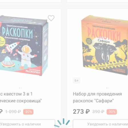
6+
с квестом 3 в 1
Набор для проведения
ические сокровища"
раскопок "Сафари"
₽
273 ₽
1 090 ₽
390 ₽
-30%
-30%
Уведомить о наличии
Уведомить о наличии