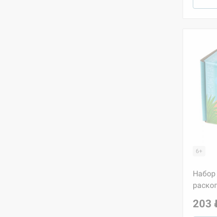
6+
Набор
раскоп
203 