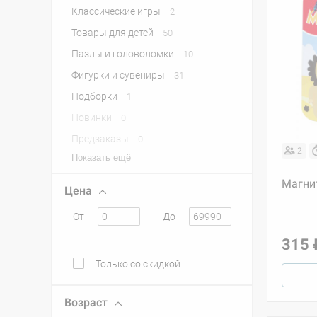
Классические игры
2
Товары для детей
50
Пазлы и головоломки
10
Фигурки и сувениры
31
Подборки
1
Новинки
0
Предзаказы
0
2
Показать ещё
Магни
Цена
От
До
315 
Только со скидкой
Возраст