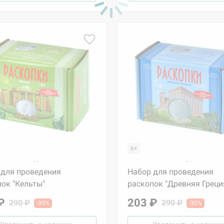
6+
 для проведения
Набор для проведения
ок "Кельты"
раскопок "Древняя Греци
₽
203 ₽
290 ₽
290 ₽
-30%
-30%