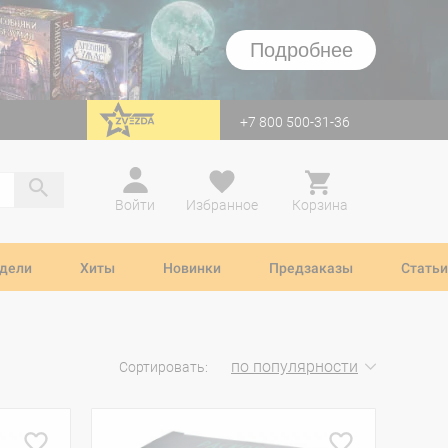
Подробнее
+7 800 500-31-36
перейти на Zvezda
Войти
Избранное
Корзина
дели
Хиты
Новинки
Предзаказы
Статьи
по популярности
Сортировать: